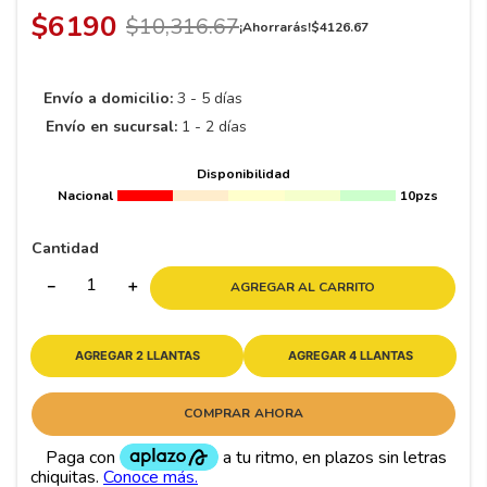
8
.
195 65 15
$
6190
$
10
,
316
.
67
¡Ahorrarás!
$
4126
.
67
9
.
195
10
175
.
Envío a domicilio:
3 - 5 días
Envío en sucursal:
1 - 2 días
Disponibilidad
Nacional
10pzs
Cantidad
－
＋
AGREGAR AL CARRITO
AGREGAR 2 LLANTAS
AGREGAR 4 LLANTAS
COMPRAR AHORA