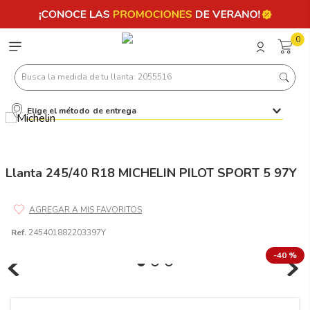
0
Busca la medida de tu llanta: 2055516
Elige el método de entrega
Términos más buscados
1
.
llantas 205 55 16
2
.
235
Llanta 245/40 R18 MICHELIN PILOT SPORT 5 97Y
3
.
225
4
.
215
Ref.
245401882203397Y
5
.
185
-
40 %
6
.
205
7
.
245