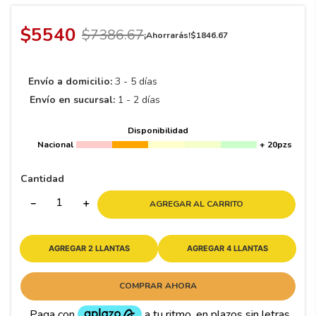
8
.
195
9
.
265
$
5540
$
7386
.
67
¡Ahorrarás!
$
1846
.
67
10
175
.
Envío a domicilio:
3 - 5 días
Envío en sucursal:
1 - 2 días
Disponibilidad
Nacional
+ 20pzs
Cantidad
－
＋
AGREGAR AL CARRITO
AGREGAR 2 LLANTAS
AGREGAR 4 LLANTAS
COMPRAR AHORA