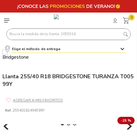
0
Busca la medida de tu llanta: 2055516
Elige el método de entrega
Términos más buscados
1
.
llantas 205 55 16
2
.
235
Llanta 255/40 R18 BRIDGESTONE TURANZA T005
99Y
3
.
225
4
.
215
5
.
205
Ref.
25540182494599Y
6
.
185
-
25 %
7
.
195 65 15