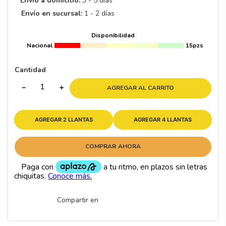
Envío a domicilio:
3 - 5 días
8
.
195 65 15
Envío en sucursal:
1 - 2 días
9
.
195
Disponibilidad
10
265
.
Nacional
15pzs
Cantidad
－
＋
AGREGAR AL CARRITO
AGREGAR 2 LLANTAS
AGREGAR 4 LLANTAS
COMPRAR AHORA
Compartir en