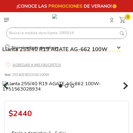
0
Busca la medida de tu llanta: 2055516
Elige el método de entrega
Llanta 255/40 R19 AGATE AG-662 100W
Términos más buscados
1
.
llantas 205 55 16
2
.
235
Ref.
2554019033181100W
3
.
225
4
.
215
5
.
185
$
2440
6
.
205
7
.
245