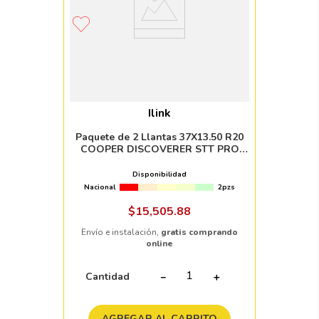
Ilink
Paquete de 2 Llantas 37X13.50 R20
COOPER DISCOVERER STT PRO
127Q
Disponibilidad
Nacional
2pzs
$
15
,
505
.
88
Envío e instalación,
gratis comprando
online
Cantidad
－
＋
AGREGAR AL CARRITO