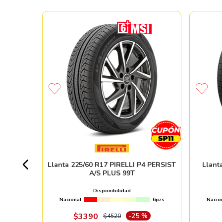
SCORPION
9V
+ 100pzs
Llanta 225/60 R17 PIRELLI P4 PERSIST
Llant
A/S PLUS 99T
%
Disponibilidad
Nacional
6pzs
Nacio
ndo online
$
3390
-
25 %
$
4520