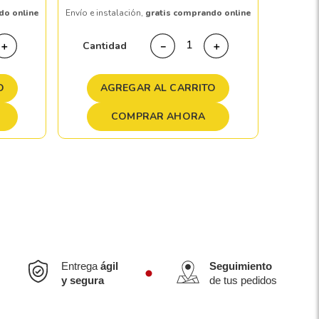
do online
Envío e instalación,
gratis comprando online
Cant
Cantidad
＋
－
＋
A
O
AGREGAR AL CARRITO
COMPRAR AHORA
Entrega
ágil
Seguimiento
y segura
de tus pedidos