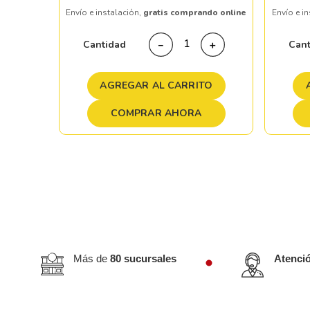
Envío e instalación,
gratis comprando online
Envío e i
＋
Cantidad
Can
－
＋
TO
AGREGAR AL CARRITO
COMPRAR AHORA
Más de
80 sucursales
Atenci