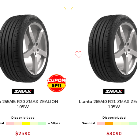
a 255/45 R20 ZMAX ZEALION
Llanta 265/40 R21 ZMAX Z
105W
105W
Disponibilidad
Disponibilidad
nal
+ 50pzs
Nacional
$
2590
$
3090