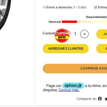
10
175
.
Envío a domicilio:
3 - 5 días
Entre
Disponibilidad
Nacional
Cantidad
－
＋
A
AGREGAR 2 LLANTAS
COMPRAR AH
Compartir en