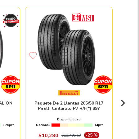
Llanta
Nacion
EALION
Paquete De 2 Llantas 205/50 R17
Pirelli Cinturato P7 R/F(*) 89Y
$
Disponibilidad
+ 20pzs
Nacional
14pzs
Envío e in
$
10
,
280
-
25 %
$
13
,
706
.
67