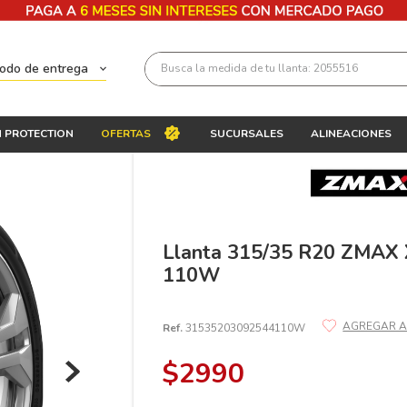
Busca la medida de tu llanta: 2055516
todo de entrega
Términos más buscados
 PROTECTION
OFERTAS
SUCURSALES
ALINEACIONES
1
.
llantas 205 55 16
2
.
235
3
.
225
4
.
215
Llanta 315/35 R20 ZMAX
110W
5
.
205
6
.
185
Ref.
31535203092544110W
7
.
195 65 15
$
2990
8
.
195
9
.
265