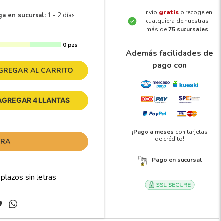
Envío
gratis
o recoge en
ga en sucursal:
1 - 2 días
cualquiera de nuestras
más de
75 sucursales
0 pzs
Además facilidades de
pago con
GREGAR AL CARRITO
AGREGAR 4 LLANTAS
¡Pago a meses
con tarjetas
de crédito!
ORA
Pago en sucursal