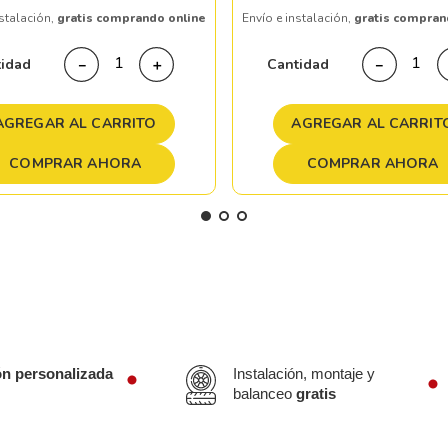
nstalación,
gratis comprando online
Envío e instalación,
gratis compran
tidad
Cantidad
－
＋
－
AGREGAR AL CARRITO
AGREGAR AL CARRIT
COMPRAR AHORA
COMPRAR AHORA
ón personalizada
Instalación, montaje y
balanceo
gratis