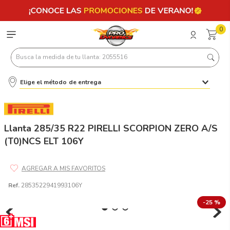
0
Busca la medida de tu llanta: 2055516
Elige el método de entrega
Términos más buscados
1
.
llantas 205 55 16
2
.
235
Llanta 285/35 R22 PIRELLI SCORPION ZERO A/S
(T0)NCS ELT 106Y
3
.
225
4
.
215
5
.
205
Ref.
2853522941993106Y
6
.
185
-
25 %
7
.
195 65 15