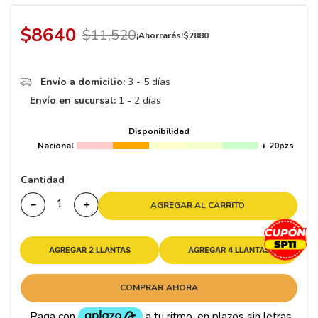
8
.
195
9
.
265
$
8640
$
11
,
520
¡Ahorrarás!
$
2880
10
175
.
Envío a domicilio:
3 - 5 días
Envío en sucursal:
1 - 2 días
Disponibilidad
Nacional
+ 20pzs
Cantidad
－
＋
AGREGAR AL CARRITO
AGREGAR 2 LLANTAS
AGREGAR 4 LLANTAS
COMPRAR AHORA