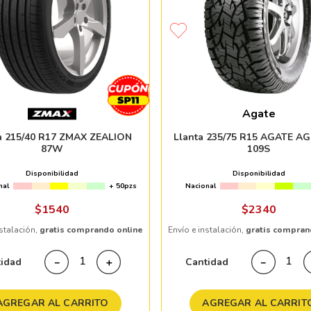
Agate
a 215/40 R17 ZMAX ZEALION
Llanta 235/75 R15 AGATE A
87W
109S
Disponibilidad
Disponibilidad
nal
+ 50pzs
Nacional
$
1540
$
2340
nstalación,
gratis comprando online
Envío e instalación,
gratis compran
tidad
Cantidad
－
＋
－
AGREGAR AL CARRITO
AGREGAR AL CARRIT