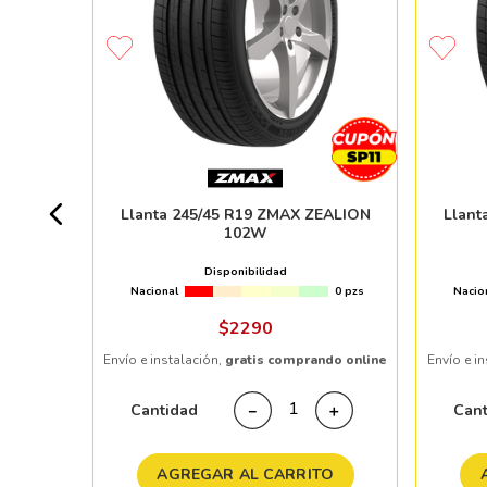
ICHELIN
Y
+ 20pzs
Llanta 245/45 R19 ZMAX ZEALION
Llant
102W
%
Disponibilidad
Nacional
0 pzs
Nacio
ndo online
$
2290
Envío e instalación,
gratis comprando online
Envío e i
＋
Cantidad
Can
－
＋
TO
AGREGAR AL CARRITO