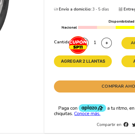
10
175
.
Envío a domicilio:
3 - 5 días
Entre
Disponibilidad
Nacional
Cantidad
－
＋
A
AGREGAR 2 LLANTAS
COMPRAR AH
Compartir en