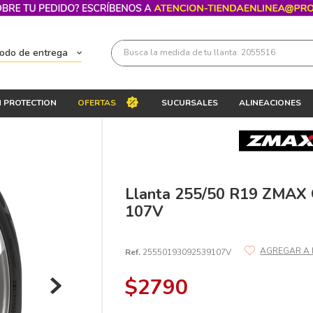
Busca la medida de tu llanta: 2055516
todo de entrega
Términos más buscados
 PROTECTION
OFERTAS
SUCURSALES
ALINEACIONES
1
.
llantas 205 55 16
2
.
235
3
.
225
4
.
215
Llanta 255/50 R19 ZMA
107V
5
.
205
6
.
185
Ref.
25550193092539107V
7
.
195 65 15
$
2790
8
.
195
9
.
265