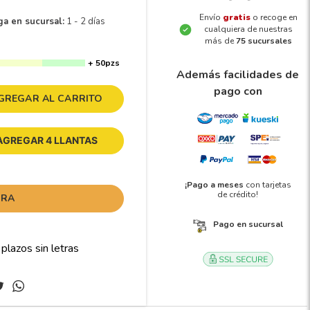
Envío
gratis
o recoge en
ga en sucursal:
1 - 2 días
cualquiera de nuestras
más de
75 sucursales
+ 50pzs
Además facilidades de
pago con
GREGAR AL CARRITO
AGREGAR 4 LLANTAS
¡Pago a meses
con tarjetas
de crédito!
ORA
Pago en sucursal