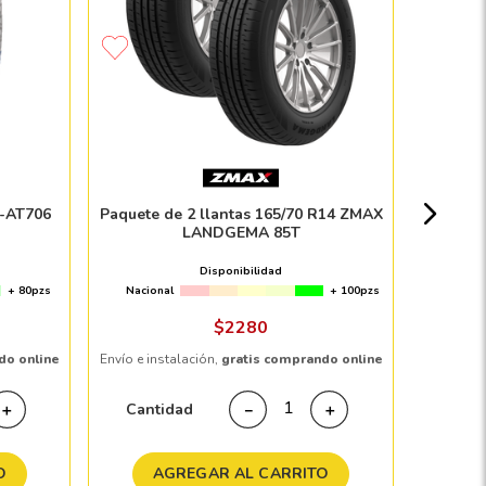
Lla
Nacion
G-AT706
Paquete de 2 llantas 165/70 R14 ZMAX
LANDGEMA 85T
Disponibilidad
+ 80pzs
Nacional
+ 100pzs
Envío e in
$
2280
do online
Envío e instalación,
gratis comprando online
Cant
Cantidad
＋
－
＋
A
O
AGREGAR AL CARRITO