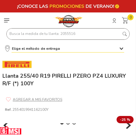
0
Busca la medida de tu llanta: 2055516
Elige el método de entrega
Términos más buscados
1
.
llantas 205 55 16
2
.
235
Llanta 255/40 R19 PIRELLI PZERO PZ4 LUXURY
R/F (*) 100Y
3
.
225
4
.
215
5
.
205
Ref.
2554019941162100Y
6
.
185
-
25 %
7
.
195 65 15