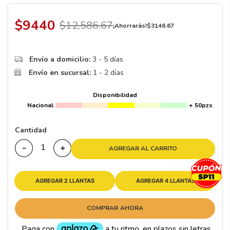
8
.
195
9
.
265
$
9440
$
12
,
586
.
67
¡Ahorrarás!
$
3146
.
67
10
175
.
Envío a domicilio:
3 - 5 días
Envío en sucursal:
1 - 2 días
Disponibilidad
Nacional
+ 50pzs
Cantidad
－
＋
AGREGAR AL CARRITO
AGREGAR 2 LLANTAS
AGREGAR 4 LLANTAS
COMPRAR AHORA