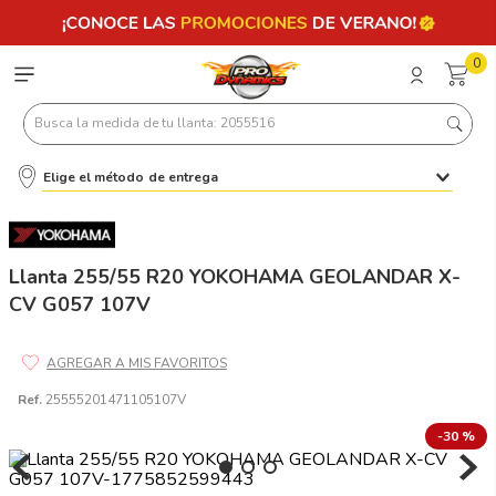
0
Busca la medida de tu llanta: 2055516
Elige el método de entrega
Términos más buscados
1
.
llantas 205 55 16
2
.
235
Llanta 255/55 R20 YOKOHAMA GEOLANDAR X-
CV G057 107V
3
.
225
4
.
215
5
.
185
Ref.
25555201471105107V
6
.
205
-
30 %
7
.
245