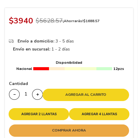
8
.
195 65 15
9
.
195
$
3940
$
5628
.
57
¡Ahorrarás!
$
1688
.
57
10
175
.
Envío a domicilio:
3 - 5 días
Envío en sucursal:
1 - 2 días
Disponibilidad
Nacional
12pzs
Cantidad
－
＋
AGREGAR AL CARRITO
AGREGAR 2 LLANTAS
AGREGAR 4 LLANTAS
COMPRAR AHORA