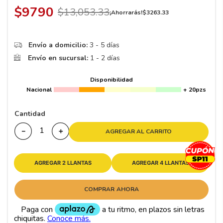
8
.
195
$
9790
$
13
,
053
.
33
¡Ahorrarás!
$
3263
.
33
9
.
265
10
175
.
Envío a domicilio:
3 - 5 días
Envío en sucursal:
1 - 2 días
Disponibilidad
Nacional
+ 20pzs
Cantidad
－
＋
AGREGAR AL CARRITO
AGREGAR 2 LLANTAS
AGREGAR 4 LLANTAS
COMPRAR AHORA