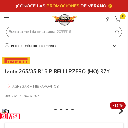
0
Busca la medida de tu llanta: 2055516
Elige el método de entrega
Términos más buscados
1
.
llantas 205 55 16
2
.
235
Llanta 265/35 R18 PIRELLI PZERO (MO) 97Y
3
.
225
4
.
215
Ref.
2653518476397Y
5
.
205
-
25 %
6
.
185
7
.
195 65 15