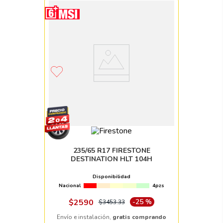
235/65 R17 FIRESTONE
DESTINATION HLT 104H
Disponibilidad
Nacional
4pzs
$
2590
-
25 %
$
3453
.
33
Envío e instalación,
gratis comprando