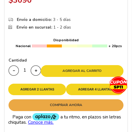
$
3090
8
.
195 65 15
9
.
195
Envío a domicilio:
3 - 5 días
10
265
.
Envío en sucursal:
1 - 2 días
Disponibilidad
Nacional
+ 20pzs
Cantidad
－
＋
AGREGAR AL CARRITO
AGREGAR 2 LLANTAS
AGREGAR 4 LLANTAS
COMPRAR AHORA