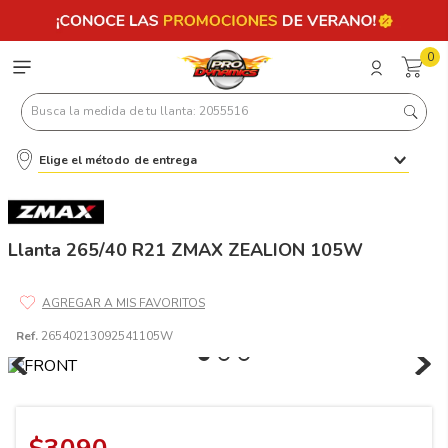
0
Busca la medida de tu llanta: 2055516
Elige el método de entrega
Términos más buscados
1
.
llantas 205 55 16
2
.
235
Llanta 265/40 R21 ZMAX ZEALION 105W
3
.
225
4
.
215
Ref.
26540213092541105W
5
.
205
6
.
185
7
.
245