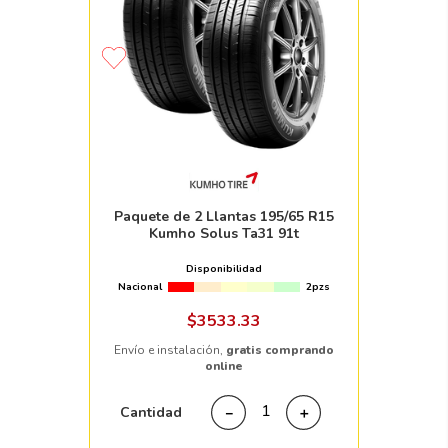
Paquete de 2 Llantas 195/65 R15
Kumho Solus Ta31 91t
Disponibilidad
Nacional
2pzs
$
3533
.
33
Envío e instalación,
gratis comprando
online
Cantidad
－
＋