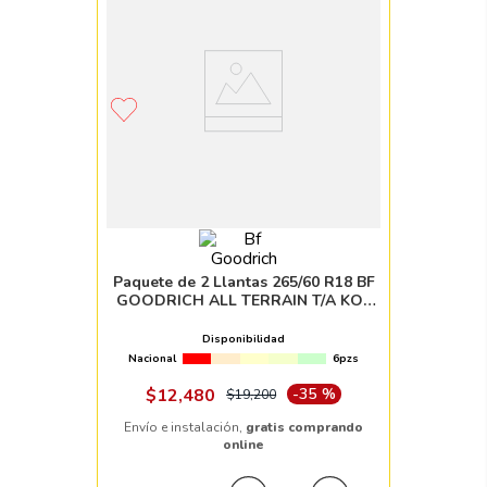
Paquete de 2 Llantas 265/60 R18 BF
GOODRICH ALL TERRAIN T/A KO3
114/110S
Disponibilidad
Nacional
6pzs
$
12
,
480
-
35 %
$
19
,
200
Envío e instalación,
gratis comprando
online