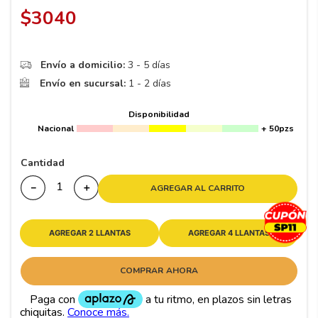
8
.
195 65 15
$
3040
9
.
195
10
265
.
Envío a domicilio:
3 - 5 días
Envío en sucursal:
1 - 2 días
Disponibilidad
Nacional
+ 50pzs
Cantidad
－
＋
AGREGAR AL CARRITO
AGREGAR 2 LLANTAS
AGREGAR 4 LLANTAS
COMPRAR AHORA