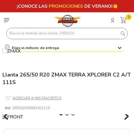
0
Busca la medida de tu llanta: 2055516
Elige el método de entrega
Términos más buscados
1
.
llantas 205 55 16
2
.
235
Llanta 265/50 R20 ZMAX TERRA XPLORER C2 A/T
111S
3
.
225
4
.
215
5
.
205
Ref.
26550203092542111S
6
.
185
7
.
245