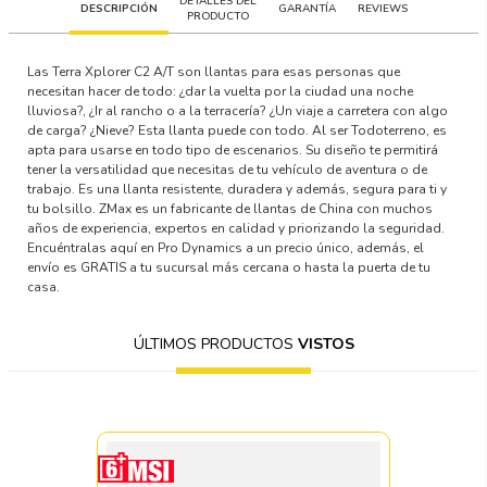
DETALLES DEL
DESCRIPCIÓN
GARANTÍA
REVIEWS
PRODUCTO
Las Terra Xplorer C2 A/T son llantas para esas personas que
necesitan hacer de todo: ¿dar la vuelta por la ciudad una noche
lluviosa?, ¿Ir al rancho o a la terracería? ¿Un viaje a carretera con algo
de carga? ¿Nieve? Esta llanta puede con todo. Al ser Todoterreno, es
apta para usarse en todo tipo de escenarios. Su diseño te permitirá
tener la versatilidad que necesitas de tu vehículo de aventura o de
trabajo. Es una llanta resistente, duradera y además, segura para ti y
tu bolsillo. ZMax es un fabricante de llantas de China con muchos
años de experiencia, expertos en calidad y priorizando la seguridad.
Encuéntralas aquí en Pro Dynamics a un precio único, además, el
envío es GRATIS a tu sucursal más cercana o hasta la puerta de tu
casa.
ÚLTIMOS PRODUCTOS
VISTOS