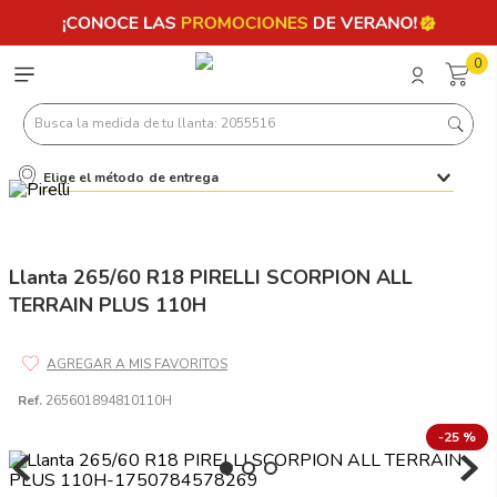
0
Busca la medida de tu llanta: 2055516
Elige el método de entrega
Términos más buscados
1
.
llantas 205 55 16
2
.
235
Llanta 265/60 R18 PIRELLI SCORPION ALL
TERRAIN PLUS 110H
3
.
225
4
.
215
5
.
185
Ref.
265601894810110H
6
.
205
-
25 %
7
.
245