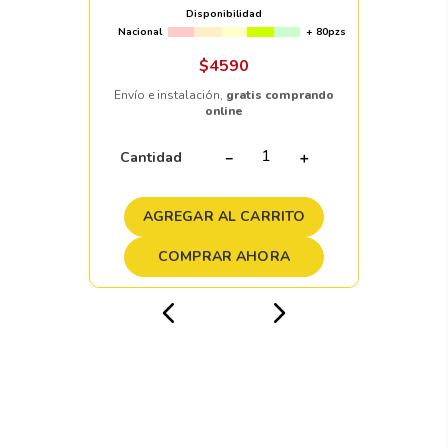
Disponibilidad
Nacional
+ 80pzs
$
4590
Envío e instalación,
gratis comprando
online
Cantidad
－
＋
AGREGAR AL CARRITO
COMPRAR AHORA