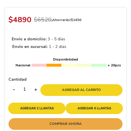
8
.
195 65 15
9
.
195
$
4890
$
6520
¡Ahorrarás!
$
1630
10
175
.
Envío a domicilio:
3 - 5 días
Envío en sucursal:
1 - 2 días
Disponibilidad
Nacional
+ 20pzs
Cantidad
－
＋
AGREGAR AL CARRITO
AGREGAR 2 LLANTAS
AGREGAR 4 LLANTAS
COMPRAR AHORA