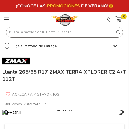
0
Busca la medida de tu llanta: 2055516
Elige el método de entrega
Términos más buscados
1
.
llantas 205 55 16
2
.
235
Llanta 265/65 R17 ZMAX TERRA XPLORER C2 A/T
112T
3
.
225
4
.
215
5
.
205
Ref.
26565173092542112T
6
.
185
7
.
195 65 15