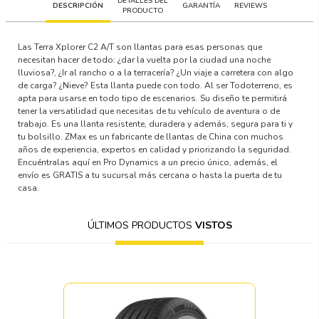
DETALLES DEL
DESCRIPCIÓN
GARANTÍA
REVIEWS
PRODUCTO
Las Terra Xplorer C2 A/T son llantas para esas personas que
necesitan hacer de todo: ¿dar la vuelta por la ciudad una noche
lluviosa?, ¿Ir al rancho o a la terracería? ¿Un viaje a carretera con algo
de carga? ¿Nieve? Esta llanta puede con todo. Al ser Todoterreno, es
apta para usarse en todo tipo de escenarios. Su diseño te permitirá
tener la versatilidad que necesitas de tu vehículo de aventura o de
trabajo. Es una llanta resistente, duradera y además, segura para ti y
tu bolsillo. ZMax es un fabricante de llantas de China con muchos
años de experiencia, expertos en calidad y priorizando la seguridad.
Encuéntralas aquí en Pro Dynamics a un precio único, además, el
envío es GRATIS a tu sucursal más cercana o hasta la puerta de tu
casa.
ÚLTIMOS PRODUCTOS
VISTOS