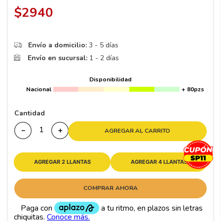
8
.
195
$
2940
9
.
265
10
175
.
Envío a domicilio:
3 - 5 días
Envío en sucursal:
1 - 2 días
Disponibilidad
Nacional
+ 80pzs
Cantidad
－
＋
AGREGAR AL CARRITO
AGREGAR 2 LLANTAS
AGREGAR 4 LLANTAS
COMPRAR AHORA