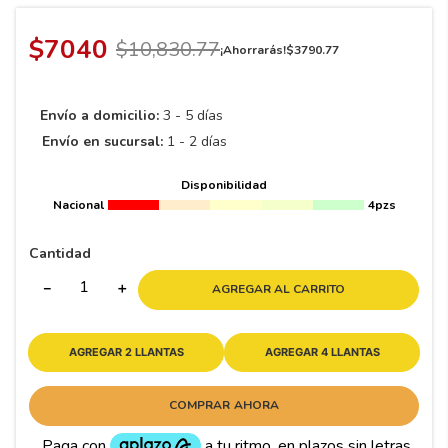
8
.
195 65 15
9
.
195
$
7040
$
10
,
830
.
77
¡Ahorrarás!
$
3790
.
77
10
265
.
Envío a domicilio:
3 - 5 días
Envío en sucursal:
1 - 2 días
Disponibilidad
Nacional
4pzs
Cantidad
－
＋
AGREGAR AL CARRITO
AGREGAR 2 LLANTAS
AGREGAR 4 LLANTAS
COMPRAR AHORA