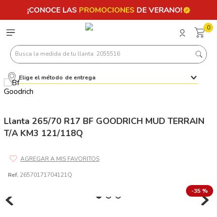
0
Busca la medida de tu llanta: 2055516
Elige el método de entrega
Términos más buscados
1
.
llantas 205 55 16
2
.
235
Llanta 265/70 R17 BF GOODRICH MUD TERRAIN
T/A KM3 121/118Q
3
.
225
4
.
215
5
.
185
Ref.
26570171704121Q
6
.
205
-
35 %
7
.
245