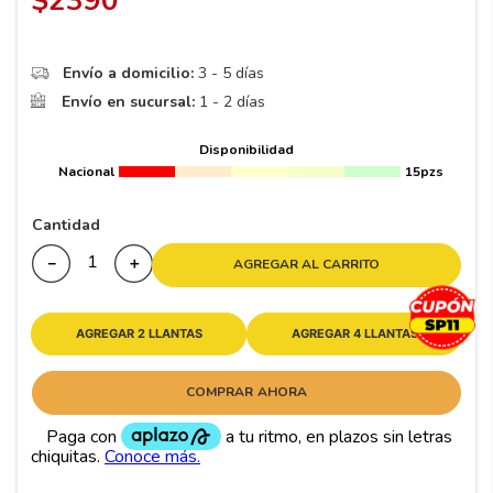
$
2390
8
.
195 65 15
9
.
195
Envío a domicilio:
3 - 5 días
10
265
.
Envío en sucursal:
1 - 2 días
Disponibilidad
Nacional
15pzs
Cantidad
－
＋
AGREGAR AL CARRITO
AGREGAR 2 LLANTAS
AGREGAR 4 LLANTAS
COMPRAR AHORA