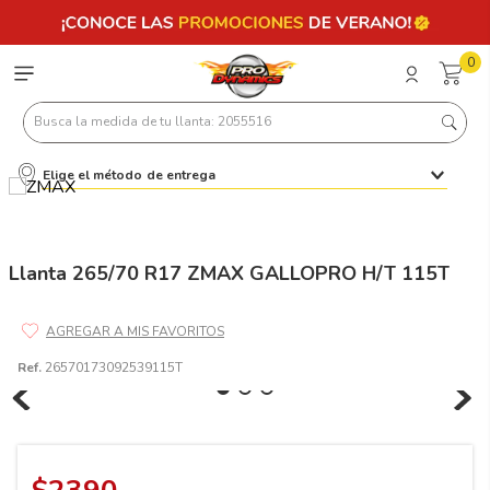
0
Busca la medida de tu llanta: 2055516
Elige el método de entrega
Términos más buscados
1
.
llantas 205 55 16
2
.
235
Llanta 265/70 R17 ZMAX GALLOPRO H/T 115T
3
.
225
4
.
215
Ref.
26570173092539115T
5
.
185
6
.
205
7
.
245