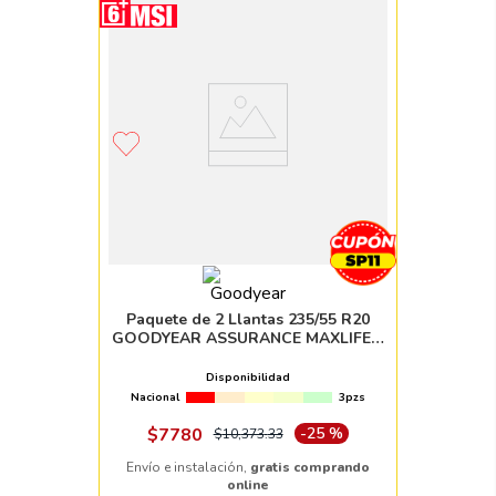
Paquete de 2 Llantas 235/55 R20
GOODYEAR ASSURANCE MAXLIFE 2
102V
Disponibilidad
Nacional
3pzs
$
7780
-
25 %
$
10
,
373
.
33
Envío e instalación,
gratis comprando
online