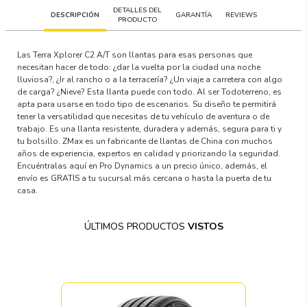
DETALLES DEL
DESCRIPCIÓN
GARANTÍA
REVIEWS
PRODUCTO
Las Terra Xplorer C2 A/T son llantas para esas personas que
necesitan hacer de todo: ¿dar la vuelta por la ciudad una noche
lluviosa?, ¿Ir al rancho o a la terracería? ¿Un viaje a carretera con algo
de carga? ¿Nieve? Esta llanta puede con todo. Al ser Todoterreno, es
apta para usarse en todo tipo de escenarios. Su diseño te permitirá
tener la versatilidad que necesitas de tu vehículo de aventura o de
trabajo. Es una llanta resistente, duradera y además, segura para ti y
tu bolsillo. ZMax es un fabricante de llantas de China con muchos
años de experiencia, expertos en calidad y priorizando la seguridad.
Encuéntralas aquí en Pro Dynamics a un precio único, además, el
envío es GRATIS a tu sucursal más cercana o hasta la puerta de tu
casa.
ÚLTIMOS PRODUCTOS
VISTOS