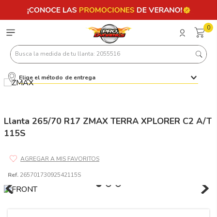
0
Busca la medida de tu llanta: 2055516
Elige el método de entrega
Términos más buscados
1
.
llantas 205 55 16
2
.
235
Llanta 265/70 R17 ZMAX TERRA XPLORER C2 A/T
115S
3
.
225
4
.
215
5
.
185
Ref.
26570173092542115S
6
.
205
7
.
245