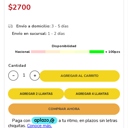
8
.
195 65 15
$
2700
9
.
195
10
175
.
Envío a domicilio:
3 - 5 días
Envío en sucursal:
1 - 2 días
Disponibilidad
Nacional
+ 100pzs
Cantidad
－
＋
AGREGAR AL CARRITO
AGREGAR 2 LLANTAS
AGREGAR 4 LLANTAS
COMPRAR AHORA