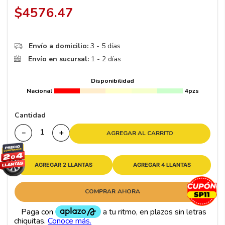
8
.
195 65 15
$
4576
.
47
9
.
195
10
265
.
Envío a domicilio:
3 - 5 días
Envío en sucursal:
1 - 2 días
Disponibilidad
Nacional
4pzs
Cantidad
－
＋
AGREGAR AL CARRITO
AGREGAR 2 LLANTAS
AGREGAR 4 LLANTAS
COMPRAR AHORA