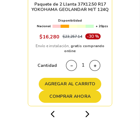
Paquete de 2 Llanta 37X12.50 R17
YOKOHAMA GEOLANDAR M/T 124Q
Disponibilidad
Nacional
+ 20pzs
$
16
,
280
-
30 %
$
23
,
257
.
14
Envío e instalación,
gratis comprando
online
Cantidad
－
＋
AGREGAR AL CARRITO
COMPRAR AHORA