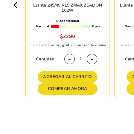
Llanta 245/45 R19 ZMAX ZEALION
Llanta
102W
Disponibilidad
Nacional
0 pzs
Nacio
ndo online
$
2290
Envío e instalación,
gratis comprando online
Envío e i
＋
Cantidad
Can
－
＋
TO
AGREGAR AL CARRITO
COMPRAR AHORA