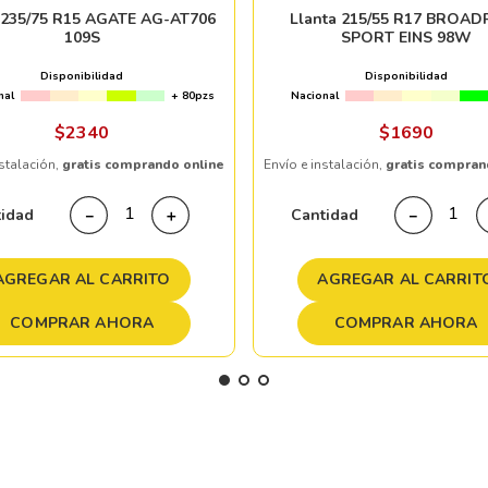
 235/75 R15 AGATE AG-AT706
Llanta 215/55 R17 BROAD
109S
SPORT EINS 98W
Disponibilidad
Disponibilidad
nal
+ 80pzs
Nacional
$
2340
$
1690
nstalación,
gratis comprando online
Envío e instalación,
gratis compran
tidad
Cantidad
－
＋
－
AGREGAR AL CARRITO
AGREGAR AL CARRIT
COMPRAR AHORA
COMPRAR AHORA