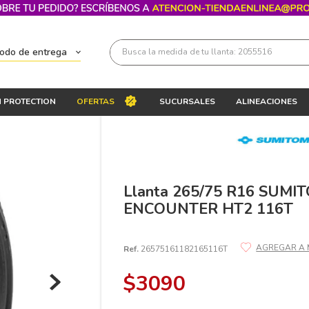
Busca la medida de tu llanta: 2055516
todo de entrega
Términos más buscados
 PROTECTION
OFERTAS
SUCURSALES
ALINEACIONES
1
.
llantas 205 55 16
2
.
235
3
.
225
4
.
215
Llanta 265/75 R16 SUMI
ENCOUNTER HT2 116T
5
.
205
6
.
185
Ref.
26575161182165116T
7
.
195 65 15
$
3090
8
.
195
9
.
265