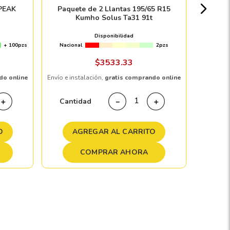
PEAK
Paquete de 2 Llantas 195/65 R15
Kumho Solus Ta31 91t
Disponibilidad
+ 100pzs
Nacional
2pzs
Envío e in
$
3533
.
33
do online
Envío e instalación,
gratis comprando online
Cant
Cantidad
＋
－
＋
A
O
AGREGAR AL CARRITO
COMPRAR AHORA