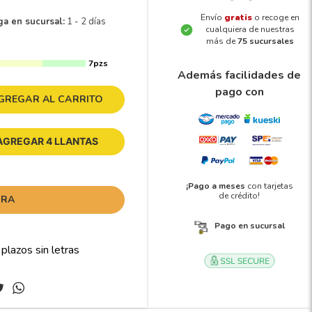
Envío
gratis
o recoge en
ga en sucursal:
1 - 2 días
cualquiera de nuestras
más de
75 sucursales
7pzs
Además facilidades de
pago con
GREGAR AL CARRITO
AGREGAR 4 LLANTAS
¡Pago a meses
con tarjetas
de crédito!
ORA
Pago en sucursal