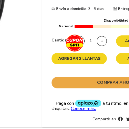
10
175
.
Envío a domicilio:
3 - 5 días
Entre
Disponibilidad
Nacional
Cantidad
－
＋
A
AGREGAR 2 LLANTAS
COMPRAR AH
Compartir en