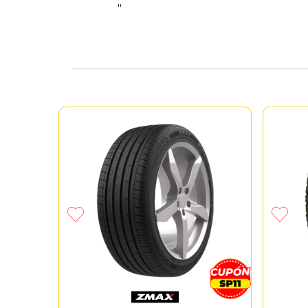
"
 BRAVO
+ 80pzs