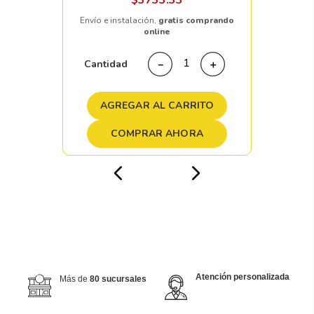
$
3733
.
33
Envío e instalación,
gratis comprando
online
Cantidad
－
＋
AGREGAR AL CARRITO
COMPRAR AHORA
Atención personalizada
Más de
80 sucursales