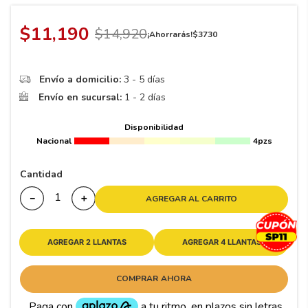
8
.
195 65 15
9
.
195
$
11
,
190
$
14
,
920
¡Ahorrarás!
$
3730
10
175
.
Envío a domicilio:
3 - 5 días
Envío en sucursal:
1 - 2 días
Disponibilidad
Nacional
4pzs
Cantidad
－
＋
AGREGAR AL CARRITO
AGREGAR 2 LLANTAS
AGREGAR 4 LLANTAS
COMPRAR AHORA