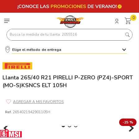
0
Busca la medida de tu llanta: 2055516
Elige el método de entrega
Términos más buscados
1
.
llantas 205 55 16
2
.
235
Llanta 265/40 R21 PIRELLI P-ZERO (PZ4)-SPORT
(MO-S)KSNCS ELT 105H
3
.
225
4
.
215
5
.
185
Ref.
2654021942901105H
6
.
205
-
25 %
7
.
245