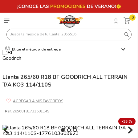
0
Busca la medida de tu llanta: 2055516
Elige el método de entrega
Términos más buscados
1
.
llantas 205 55 16
2
.
235
Llanta 265/60 R18 BF GOODRICH ALL TERRAIN
T/A KO3 114/110S
3
.
225
4
.
215
5
.
205
Ref.
2656018173160114S
6
.
185
-
35 %
7
.
245