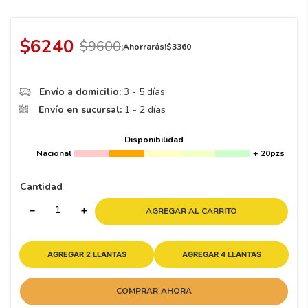
8
.
195 65 15
9
.
195
$
6240
$
9600
¡Ahorrarás!
$
3360
10
265
.
Envío a domicilio:
3 - 5 días
Envío en sucursal:
1 - 2 días
Disponibilidad
Nacional
+ 20pzs
Cantidad
－
＋
AGREGAR AL CARRITO
AGREGAR 2 LLANTAS
AGREGAR 4 LLANTAS
COMPRAR AHORA