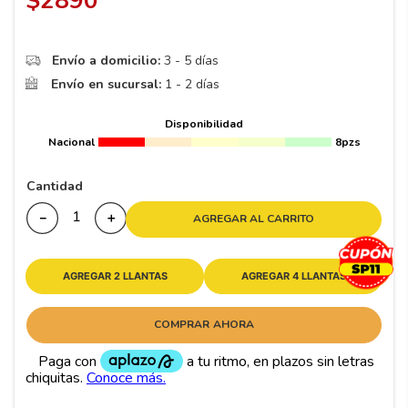
$
2890
8
.
195 65 15
9
.
195
Envío a domicilio:
3 - 5 días
10
265
.
Envío en sucursal:
1 - 2 días
Disponibilidad
Nacional
8pzs
Cantidad
－
＋
AGREGAR AL CARRITO
AGREGAR 2 LLANTAS
AGREGAR 4 LLANTAS
COMPRAR AHORA