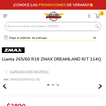
0
Busca la medida de tu llanta: 2055516
Elige el método de entrega
Términos más buscados
1
.
llantas 205 55 16
2
.
225
Llanta 265/60 R18 ZMAX DREAMLAND R/T 114Q
3
.
235
4
.
215
Ref.
26560183092870114Q
5
.
185
6
.
205
7
.
245