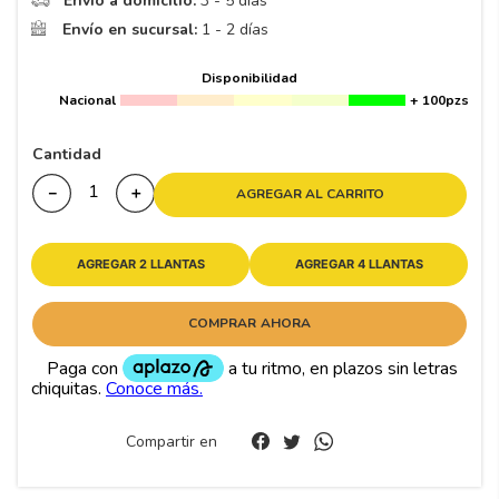
Envío a domicilio:
3 - 5 días
8
.
195 65 15
Envío en sucursal:
1 - 2 días
9
.
195
Disponibilidad
10
265
.
Nacional
+ 100pzs
Cantidad
－
＋
AGREGAR AL CARRITO
AGREGAR 2 LLANTAS
AGREGAR 4 LLANTAS
COMPRAR AHORA
Compartir en