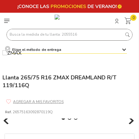
0
Busca la medida de tu llanta: 2055516
Elige el método de entrega
Términos más buscados
1
.
llantas 205 55 16
2
.
235
Llanta 265/75 R16 ZMAX DREAMLAND R/T
119/116Q
3
.
225
4
.
215
5
.
185
Ref.
26575163092870119Q
6
.
205
7
.
245