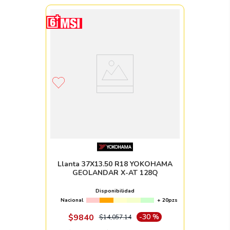
Llanta 37X13.50 R18 YOKOHAMA
GEOLANDAR X-AT 128Q
Disponibilidad
Nacional
+ 20pzs
$
9840
-
30 %
$
14
,
057
.
14