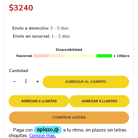
8
.
195 65 15
$
3240
9
.
195
10
265
.
Envío a domicilio:
3 - 5 días
Envío en sucursal:
1 - 2 días
Disponibilidad
Nacional
+ 100pzs
Cantidad
－
＋
AGREGAR AL CARRITO
AGREGAR 2 LLANTAS
AGREGAR 4 LLANTAS
COMPRAR AHORA