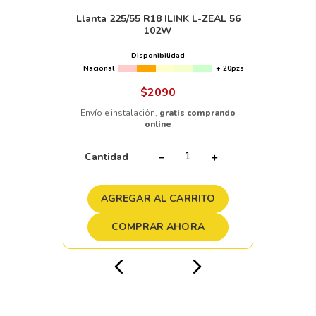
Llanta 225/55 R18 ILINK L-ZEAL 56
102W
Disponibilidad
Nacional
+ 20pzs
$
2090
Envío e instalación,
gratis comprando
online
Cantidad
－
＋
AGREGAR AL CARRITO
COMPRAR AHORA