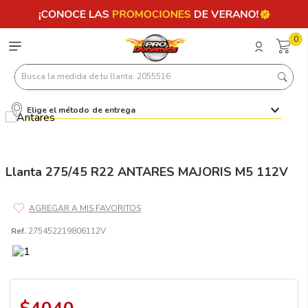
0
Busca la medida de tu llanta: 2055516
Elige el método de entrega
Términos más buscados
1
.
llantas 205 55 16
2
.
235
Llanta 275/45 R22 ANTARES MAJORIS M5 112V
3
.
225
4
.
215
Ref.
275452219806112V
5
.
205
6
.
185
7
.
245