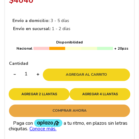
$
4040
8
.
195 65 15
9
.
195
Envío a domicilio:
3 - 5 días
10
265
.
Envío en sucursal:
1 - 2 días
Disponibilidad
Nacional
+ 20pzs
Cantidad
－
＋
AGREGAR AL CARRITO
AGREGAR 2 LLANTAS
AGREGAR 4 LLANTAS
COMPRAR AHORA