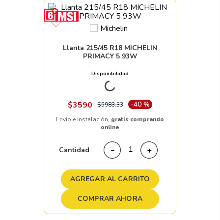
Llanta 215/45 R18 MICHELIN
PRIMACY 5 93W
Disponibilidad
Nacional
+ 100pzs
$
3590
-
40 %
$
5983
.
33
Envío e instalación,
gratis comprando