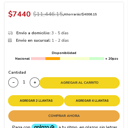
8
.
195 65 15
9
.
195
$
7440
$
11
,
446
.
15
¡Ahorrarás!
$
4006
.
15
10
265
.
Envío a domicilio:
3 - 5 días
Envío en sucursal:
1 - 2 días
Disponibilidad
Nacional
+ 20pzs
Cantidad
－
＋
AGREGAR AL CARRITO
AGREGAR 2 LLANTAS
AGREGAR 4 LLANTAS
COMPRAR AHORA