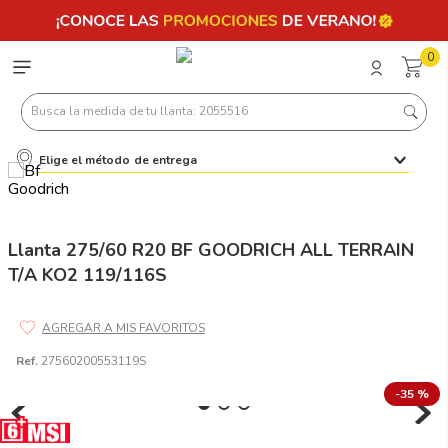
0
Busca la medida de tu llanta: 2055516
Elige el método de entrega
Términos más buscados
1
.
llantas 205 55 16
2
.
235
Llanta 275/60 R20 BF GOODRICH ALL TERRAIN
T/A KO2 119/116S
3
.
225
4
.
215
5
.
205
Ref.
27560200553119S
6
.
185
-
35 %
7
.
245