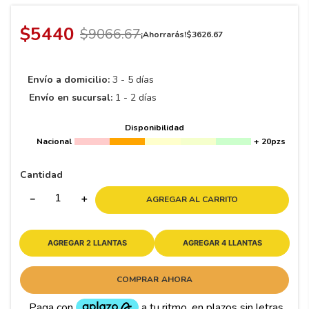
8
.
195 65 15
9
.
195
$
5440
$
9066
.
67
¡Ahorrarás!
$
3626
.
67
10
265
.
Envío a domicilio:
3 - 5 días
Envío en sucursal:
1 - 2 días
Disponibilidad
Nacional
+ 20pzs
Cantidad
－
＋
AGREGAR AL CARRITO
AGREGAR 2 LLANTAS
AGREGAR 4 LLANTAS
COMPRAR AHORA