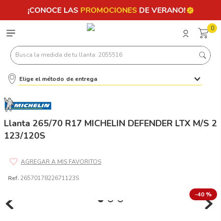
0
Busca la medida de tu llanta: 2055516
Elige el método de entrega
Términos más buscados
1
.
llantas 205 55 16
2
.
235
Llanta 265/70 R17 MICHELIN DEFENDER LTX M/S 2
123/120S
3
.
225
4
.
215
5
.
205
Ref.
2657017822671123S
6
.
185
-
40 %
7
.
245