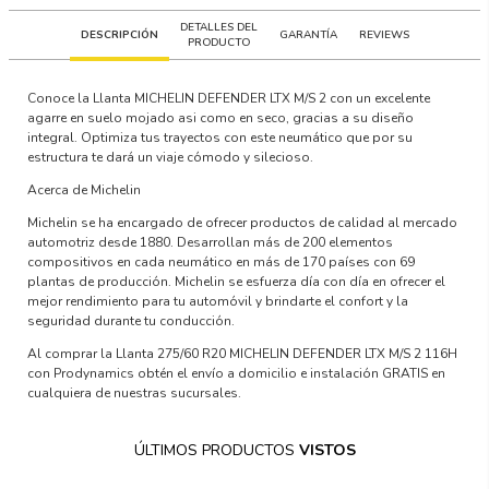
DETALLES DEL
DESCRIPCIÓN
GARANTÍA
REVIEWS
PRODUCTO
Conoce la Llanta MICHELIN DEFENDER LTX M/S 2 con un excelente
agarre en suelo mojado asi como en seco, gracias a su diseño
integral. Optimiza tus trayectos con este neumático que por su
estructura te dará un viaje cómodo y silecioso.
Acerca de Michelin
Michelin se ha encargado de ofrecer productos de calidad al mercado
automotriz desde 1880. Desarrollan más de 200 elementos
compositivos en cada neumático en más de 170 países con 69
plantas de producción. Michelin se esfuerza día con día en ofrecer el
mejor rendimiento para tu automóvil y brindarte el confort y la
seguridad durante tu conducción.
Al comprar la Llanta 275/60 R20 MICHELIN DEFENDER LTX M/S 2 116H
con Prodynamics obtén el envío a domicilio e instalación GRATIS en
cualquiera de nuestras sucursales.
ÚLTIMOS PRODUCTOS
VISTOS