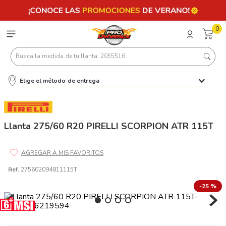
0
Busca la medida de tu llanta: 2055516
Elige el método de entrega
Términos más buscados
1
.
llantas 205 55 16
2
.
235
Llanta 275/60 R20 PIRELLI SCORPION ATR 115T
3
.
225
4
.
215
Ref.
275602094811115T
5
.
185
-
25 %
6
.
205
7
.
245