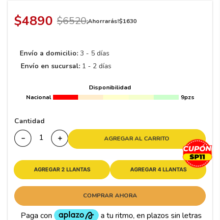
8
.
195 65 15
$
4890
9
.
195
$
6520
¡Ahorrarás!
$
1630
10
175
.
Envío a domicilio:
3 - 5 días
Envío en sucursal:
1 - 2 días
Disponibilidad
Nacional
9pzs
Cantidad
－
＋
AGREGAR AL CARRITO
AGREGAR 2 LLANTAS
AGREGAR 4 LLANTAS
COMPRAR AHORA