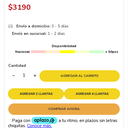
8
.
195 65 15
$
3190
9
.
195
10
265
.
Envío a domicilio:
3 - 5 días
Envío en sucursal:
1 - 2 días
Disponibilidad
Nacional
+ 50pzs
Cantidad
－
＋
AGREGAR AL CARRITO
AGREGAR 2 LLANTAS
AGREGAR 4 LLANTAS
COMPRAR AHORA