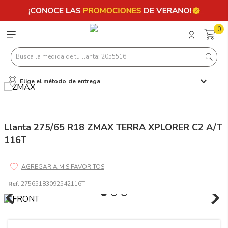
0
Busca la medida de tu llanta: 2055516
Elige el método de entrega
Términos más buscados
1
.
llantas 205 55 16
2
.
235
Llanta 275/65 R18 ZMAX TERRA XPLORER C2 A/T
116T
3
.
225
4
.
215
5
.
185
Ref.
27565183092542116T
6
.
205
7
.
245