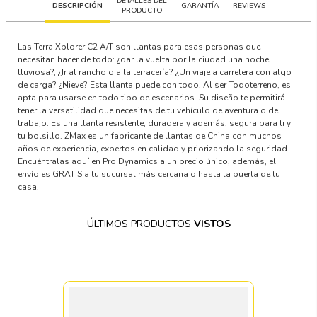
DETALLES DEL
DESCRIPCIÓN
GARANTÍA
REVIEWS
PRODUCTO
Las Terra Xplorer C2 A/T son llantas para esas personas que
necesitan hacer de todo: ¿dar la vuelta por la ciudad una noche
lluviosa?, ¿Ir al rancho o a la terracería? ¿Un viaje a carretera con algo
de carga? ¿Nieve? Esta llanta puede con todo. Al ser Todoterreno, es
apta para usarse en todo tipo de escenarios. Su diseño te permitirá
tener la versatilidad que necesitas de tu vehículo de aventura o de
trabajo. Es una llanta resistente, duradera y además, segura para ti y
tu bolsillo. ZMax es un fabricante de llantas de China con muchos
años de experiencia, expertos en calidad y priorizando la seguridad.
Encuéntralas aquí en Pro Dynamics a un precio único, además, el
envío es GRATIS a tu sucursal más cercana o hasta la puerta de tu
casa.
ÚLTIMOS PRODUCTOS
VISTOS