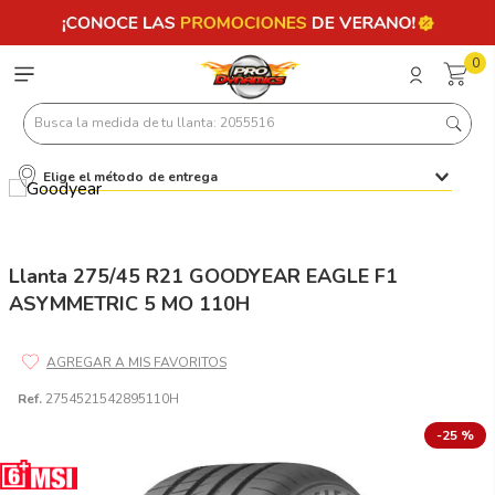
0
Busca la medida de tu llanta: 2055516
Elige el método de entrega
Términos más buscados
1
.
llantas 205 55 16
2
.
235
Llanta 275/45 R21 GOODYEAR EAGLE F1
ASYMMETRIC 5 MO 110H
3
.
225
4
.
215
5
.
205
Ref.
2754521542895110H
6
.
185
-
25 %
7
.
195 65 15