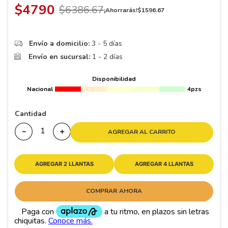
$
4790
$
6386
.
67
¡Ahorrarás!
$
1596
.
67
Envío a domicilio:
3 - 5 días
Envío en sucursal:
1 - 2 días
Disponibilidad
Nacional
4pzs
Cantidad
－
＋
AGREGAR AL CARRITO
AGREGAR 2 LLANTAS
AGREGAR 4 LLANTAS
COMPRAR AHORA