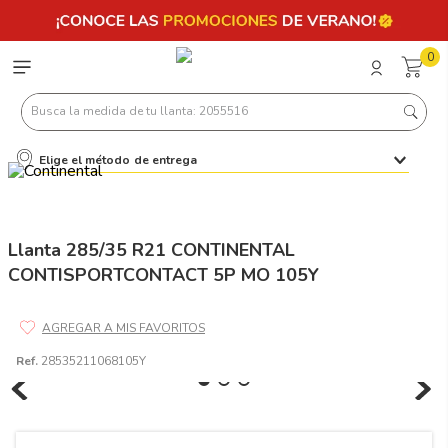
0
Busca la medida de tu llanta: 2055516
Elige el método de entrega
Términos más buscados
1
.
llantas 205 55 16
2
.
235
Llanta 285/35 R21 CONTINENTAL
CONTISPORTCONTACT 5P MO 105Y
3
.
225
4
.
215
5
.
185
Ref.
28535211068105Y
6
.
205
7
.
245