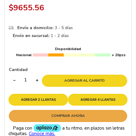
8
.
195 65 15
$
9655
.
56
9
.
195
10
265
.
Envío a domicilio:
3 - 5 días
Envío en sucursal:
1 - 2 días
Disponibilidad
Nacional
+ 20pzs
Cantidad
－
＋
AGREGAR AL CARRITO
AGREGAR 2 LLANTAS
AGREGAR 4 LLANTAS
COMPRAR AHORA