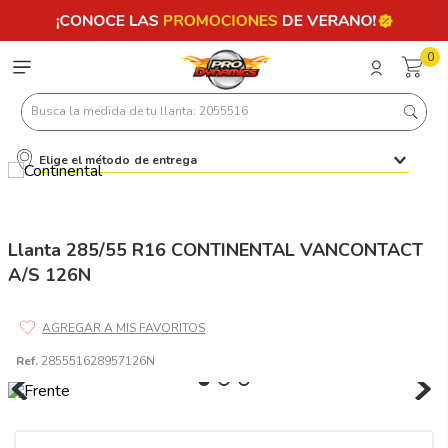
0
Busca la medida de tu llanta: 2055516
Elige el método de entrega
Términos más buscados
1
.
llantas 205 55 16
2
.
235
Llanta 285/55 R16 CONTINENTAL VANCONTACT
A/S 126N
3
.
225
4
.
215
5
.
205
Ref.
285551628957126N
6
.
185
7
.
245