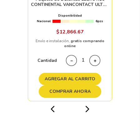
CONTINENTAL VANCONTACT ULTRA
116/114R
Disponibilidad
Nacional
6pzs
$
12
,
866
.
67
Envío e instalación,
gratis comprando
online
Cantidad
－
＋
AGREGAR AL CARRITO
COMPRAR AHORA