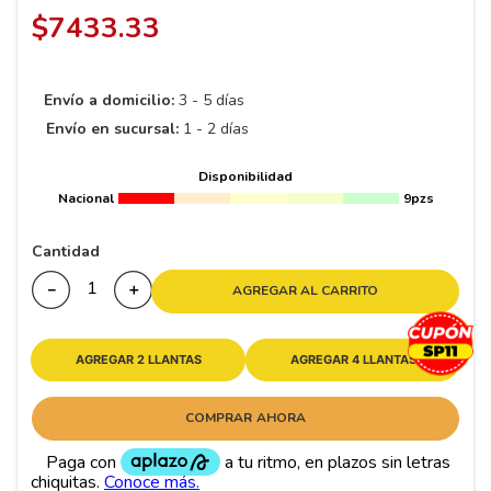
8
.
195 65 15
$
7433
.
33
9
.
195
10
265
.
Envío a domicilio:
3 - 5 días
Envío en sucursal:
1 - 2 días
Disponibilidad
Nacional
9pzs
Cantidad
－
＋
AGREGAR AL CARRITO
AGREGAR 2 LLANTAS
AGREGAR 4 LLANTAS
COMPRAR AHORA