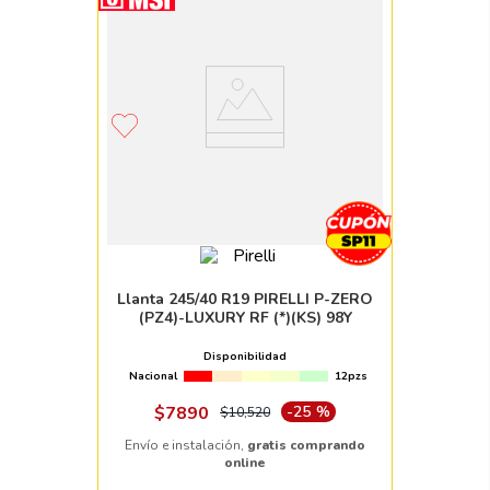
Llanta 245/40 R19 PIRELLI P-ZERO
(PZ4)-LUXURY RF (*)(KS) 98Y
Disponibilidad
Nacional
12pzs
$
7890
-
25 %
$
10
,
520
Envío e instalación,
gratis comprando
online