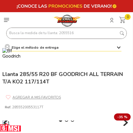
0
Busca la medida de tu llanta: 2055516
Elige el método de entrega
Términos más buscados
1
.
llantas 205 55 16
2
.
235
Llanta 285/55 R20 BF GOODRICH ALL TERRAIN
T/A KO2 117/114T
3
.
225
4
.
215
5
.
205
Ref.
28555200553117T
6
.
185
-
35 %
7
.
195 65 15