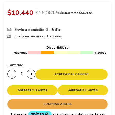
8
.
195
9
.
265
$
10
,
440
$
16
,
061
.
54
¡Ahorrarás!
$
5621
.
54
10
175
.
Envío a domicilio:
3 - 5 días
Envío en sucursal:
1 - 2 días
Disponibilidad
Nacional
+ 20pzs
Cantidad
－
＋
AGREGAR AL CARRITO
AGREGAR 2 LLANTAS
AGREGAR 4 LLANTAS
COMPRAR AHORA