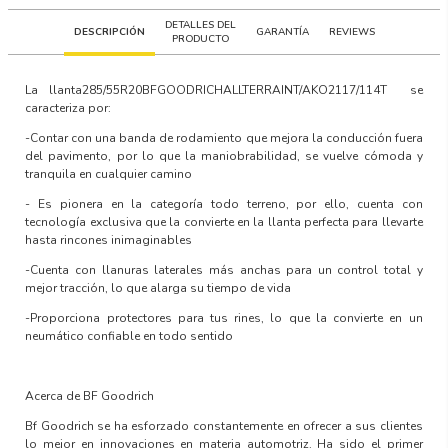
DETALLES DEL
DESCRIPCIÓN
GARANTÍA
REVIEWS
PRODUCTO
La llanta
285/55R20BFGOODRICHALLTERRAINT/AKO2117/114T
se
caracteriza por:
-Contar con una banda de rodamiento que mejora la conducción fuera
del pavimento, por lo que la maniobrabilidad, se vuelve cómoda y
tranquila en cualquier camino
- Es pionera en la categoría todo terreno, por ello, cuenta con
tecnología exclusiva que la convierte en la llanta perfecta para llevarte
hasta rincones inimaginables
-Cuenta con llanuras laterales más anchas para un control total y
mejor tracción, lo que alarga su tiempo de vida
-Proporciona protectores para tus rines, lo que la convierte en un
neumático confiable en todo sentido
Acerca de BF Goodrich
Bf Goodrich se ha esforzado constantemente en ofrecer a sus clientes
lo mejor en innovaciones en materia automotriz. Ha sido el primer