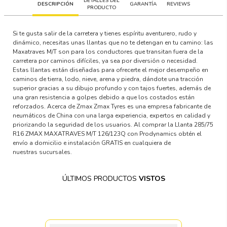
DETALLES DEL
DESCRIPCIÓN
GARANTÍA
REVIEWS
PRODUCTO
Si te gusta salir de la carretera y tienes espíritu aventurero, rudo y
dinámico, necesitas unas llantas que no te detengan en tu camino: las
Maxatraves M/T son para los conductores que transitan fuera de la
carretera por caminos difíciles, ya sea por diversión o necesidad.
Estas llantas están diseñadas para ofrecerte el mejor desempeño en
caminos de tierra, lodo, nieve, arena y piedra, dándote una tracción
superior gracias a su dibujo profundo y con tajos fuertes, además de
una gran resistencia a golpes debido a que los costados están
reforzados. Acerca de Zmax Zmax Tyres es una empresa fabricante de
neumáticos de China con una larga experiencia, expertos en calidad y
priorizando la seguridad de los usuarios. Al comprar la Llanta 285/75
R16 ZMAX MAXATRAVES M/T 126/123Q con Prodynamics obtén el
envío a domicilio e instalación GRATIS en cualquiera de
nuestras sucursales.
ÚLTIMOS PRODUCTOS
VISTOS