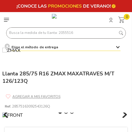
0
Busca la medida de tu llanta: 2055516
Elige el método de entrega
Términos más buscados
1
.
llantas 205 55 16
2
.
235
Llanta 285/75 R16 ZMAX MAXATRAVES M/T
126/123Q
3
.
225
4
.
215
5
.
185
Ref.
28575163092543126Q
6
.
205
7
.
245