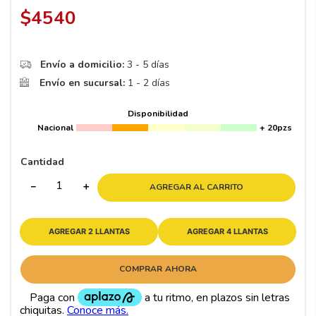
8
.
195 65 15
$
4540
9
.
195
10
175
.
Envío a domicilio:
3 - 5 días
Envío en sucursal:
1 - 2 días
Disponibilidad
Nacional
+ 20pzs
Cantidad
－
＋
AGREGAR AL CARRITO
AGREGAR 2 LLANTAS
AGREGAR 4 LLANTAS
COMPRAR AHORA