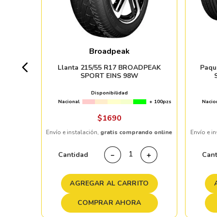
ICHELIN
Y
Broadpeak
+ 20pzs
Llanta 215/55 R17 BROADPEAK
Paqu
SPORT EINS 98W
%
Disponibilidad
Nacional
+ 100pzs
Nacio
ndo online
$
1690
Envío e instalación,
gratis comprando online
Envío e i
＋
Cantidad
Can
－
＋
TO
AGREGAR AL CARRITO
COMPRAR AHORA