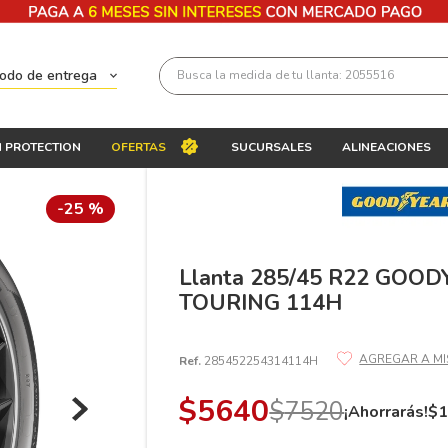
Busca la medida de tu llanta: 2055516
todo de entrega
Términos más buscados
 PROTECTION
OFERTAS
SUCURSALES
ALINEACIONES
1
.
llantas 205 55 16
2
.
235
-
25 %
3
.
225
4
.
215
Llanta 285/45 R22 GOO
TOURING 114H
5
.
205
6
.
185
Ref.
285452254314114H
7
.
195 65 15
$
5640
$
7520
8
.
195
¡Ahorrarás!
$
9
.
265