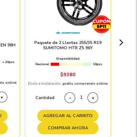
Paque
MICH
Nacion
Paquete de 2 Llantas 255/35 R19
EEN 98H
SUMITOMO HTR Z5 96Y
$
Disponibilidad
+ 20pzs
Nacional
10pzs
Envío e in
$
9380
do online
Envío e instalación,
gratis comprando online
Cant
＋
Cantidad
－
＋
O
A
AGREGAR AL CARRITO
COMPRAR AHORA