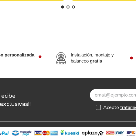
ón personalizada
Instalación, montaje y
balanceo
gratis
recibe
xclusivas!!
Acepto
tratami