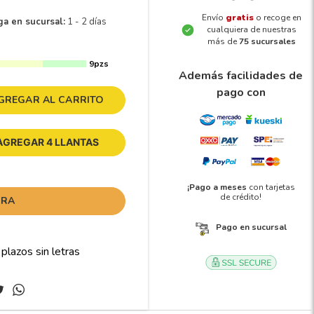
Envío
gratis
o recoge en
ga en sucursal:
1 - 2 días
cualquiera de nuestras
más de
75 sucursales
9pzs
Además facilidades de
pago con
GREGAR AL CARRITO
AGREGAR 4 LLANTAS
¡Pago a meses
con tarjetas
de crédito!
ORA
Pago en sucursal