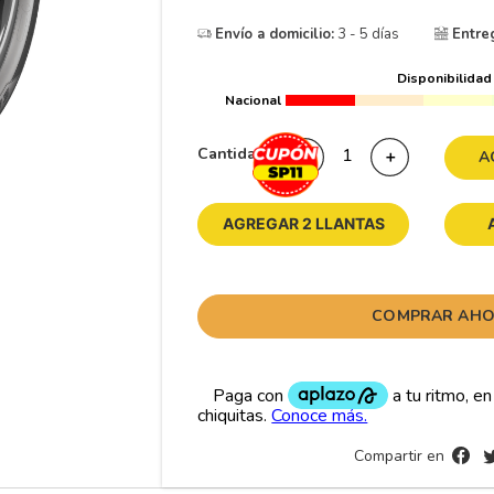
10
175
.
Envío a domicilio:
3 - 5 días
Entre
Disponibilidad
Nacional
Cantidad
－
＋
A
AGREGAR 2 LLANTAS
COMPRAR AH
Compartir en