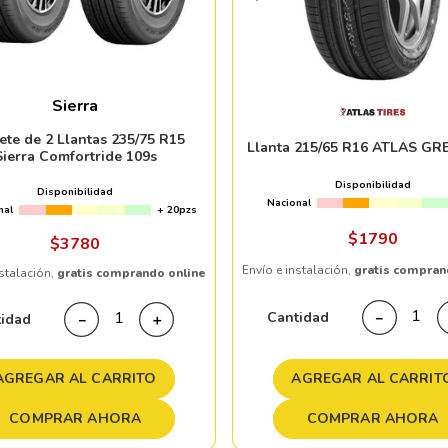
Sierra
ete de 2 Llantas 235/75 R15
Llanta 215/65 R16 ATLAS GR
Sierra Comfortride 109s
Disponibilidad
Disponibilidad
Nacional
nal
+ 20pzs
$
1790
$
3780
Envío e instalación,
gratis compran
nstalación,
gratis comprando online
Cantidad
－
tidad
－
＋
AGREGAR AL CARRIT
AGREGAR AL CARRITO
COMPRAR AHORA
COMPRAR AHORA