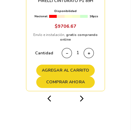
PIRELLI CINTURATO P1 89H
Disponibilidad
Nacional
16pzs
$
9706
.
67
Envío e instalación,
gratis comprando
online
Cantidad
－
＋
AGREGAR AL CARRITO
COMPRAR AHORA