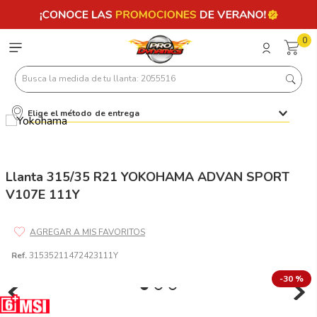
0
Busca la medida de tu llanta: 2055516
Elige el método de entrega
Términos más buscados
1
.
llantas 205 55 16
2
.
235
Llanta 315/35 R21 YOKOHAMA ADVAN SPORT
V107E 111Y
3
.
225
4
.
215
5
.
185
Ref.
31535211472423111Y
6
.
205
-
30 %
7
.
245