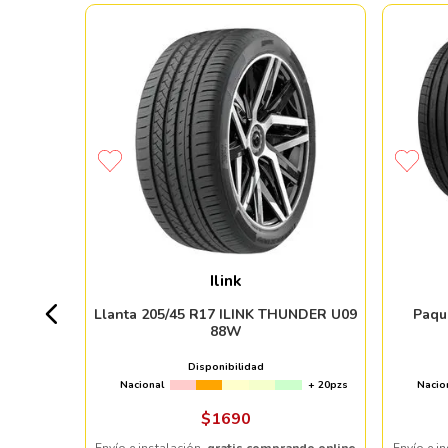
 MAXIMUS
Ilink
+ 50pzs
Llanta 205/45 R17 ILINK THUNDER U09
Paqu
88W
Disponibilidad
Nacional
+ 20pzs
Nacio
ndo online
$
1690