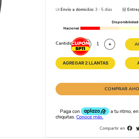
10
265
.
Envío a domicilio:
3 - 5 días
Entre
Disponibilidad
Nacional
Cantidad
－
＋
A
AGREGAR 2 LLANTAS
COMPRAR AH
Compartir en