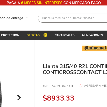
Busca la medida de tu llanta: 2055516
todo de entrega
Términos más buscados
 PROTECTION
OFERTAS
SUCURSALES
ALINEACIONES
1
.
llantas 205 55 16
2
.
235
3
.
225
4
.
215
Llanta 315/40 R21 CONT
CONTICROSSCONTACT L
5
.
205
6
.
185
Ref.
31540211045111H
7
.
245
$
8933
.
33
8
.
195 65 15
9
.
195