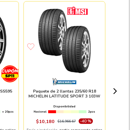
Paque
Nacion
 SS595
Paquete de 2 llantas 235/60 R18
MICHELIN LATITUDE SPORT 3 103W
Disponibilidad
+ 20pzs
Nacional
2pzs
Envío e in
$
10
,
180
-
40 %
$
16
,
966
.
67