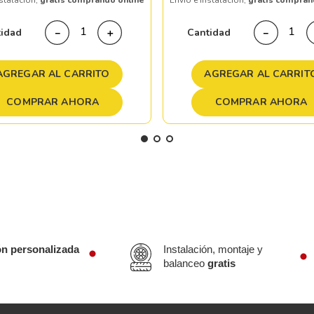
nstalación,
gratis comprando online
Envío e instalación,
gratis compran
tidad
Cantidad
－
＋
－
AGREGAR AL CARRITO
AGREGAR AL CARRIT
COMPRAR AHORA
COMPRAR AHORA
ón personalizada
Instalación, montaje y
balanceo
gratis