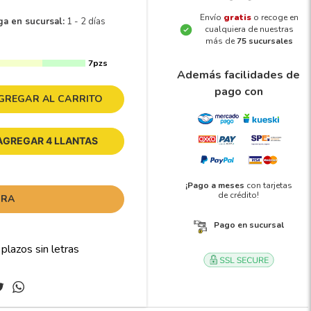
Envío
gratis
o recoge en
ga en sucursal:
1 - 2 días
cualquiera de nuestras
más de
75 sucursales
7pzs
Además facilidades de
pago con
GREGAR AL CARRITO
AGREGAR 4 LLANTAS
¡Pago a meses
con tarjetas
de crédito!
ORA
Pago en sucursal