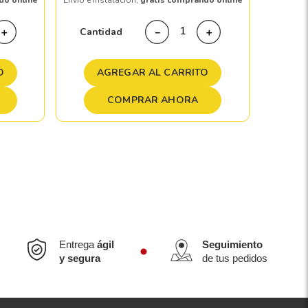
do online
Envío e instalación,
gratis comprando online
Cant
Cantidad
＋
－
＋
A
O
AGREGAR AL CARRITO
COMPRAR AHORA
Entrega
ágil
Seguimiento
y segura
de tus pedidos