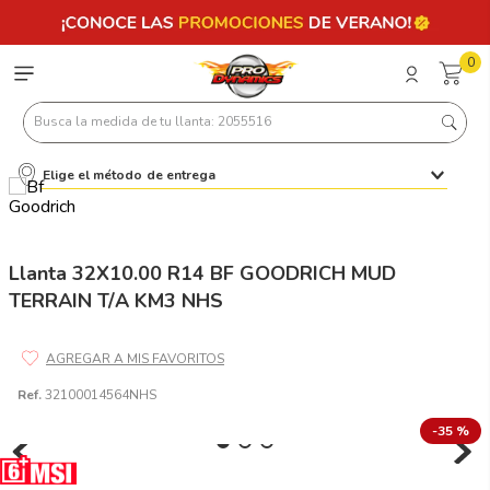
0
Busca la medida de tu llanta: 2055516
Elige el método de entrega
Términos más buscados
1
.
llantas 205 55 16
2
.
235
Llanta 32X10.00 R14 BF GOODRICH MUD
TERRAIN T/A KM3 NHS
3
.
225
4
.
215
5
.
185
Ref.
32100014564NHS
6
.
205
-
35 %
7
.
245