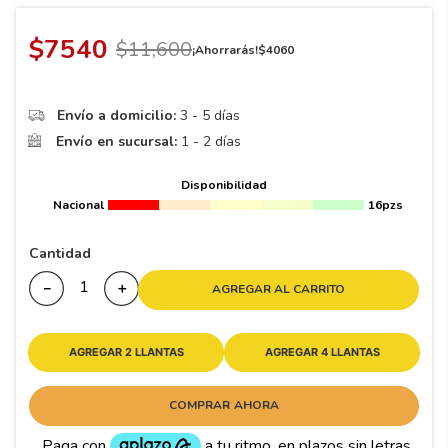
8
.
195 65 15
9
.
195
$
7540
$
11
,
600
¡Ahorrarás!
$
4060
10
265
.
Envío a domicilio:
3 - 5 días
Envío en sucursal:
1 - 2 días
Disponibilidad
Nacional
16pzs
Cantidad
－
＋
AGREGAR AL CARRITO
AGREGAR 2 LLANTAS
AGREGAR 4 LLANTAS
COMPRAR AHORA