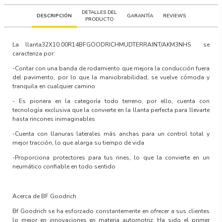
DETALLES DEL
DESCRIPCIÓN
GARANTÍA
REVIEWS
PRODUCTO
La llanta
32X10.00R14BFGOODRICHMUDTERRAINT/AKM3NHS
se
caracteriza por:
-Contar con una banda de rodamiento que mejora la conducción fuera
del pavimento, por lo que la maniobrabilidad, se vuelve cómoda y
tranquila en cualquier camino
- Es pionera en la categoría todo terreno, por ello, cuenta con
tecnología exclusiva que la convierte en la llanta perfecta para llevarte
hasta rincones inimaginables
-Cuenta con llanuras laterales más anchas para un control total y
mejor tracción, lo que alarga su tiempo de vida
-Proporciona protectores para tus rines, lo que la convierte en un
neumático confiable en todo sentido
Acerca de BF Goodrich
Bf Goodrich se ha esforzado constantemente en ofrecer a sus clientes
lo mejor en innovaciones en materia automotriz. Ha sido el primer