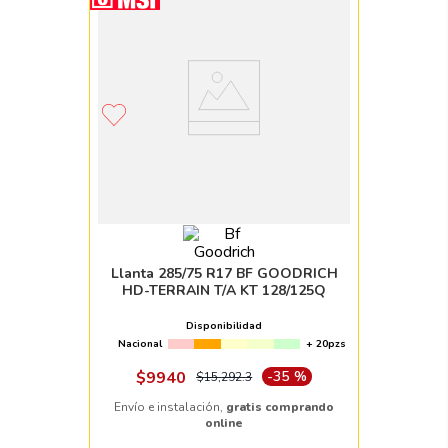
Llanta 285/75 R17 BF GOODRICH
HD-TERRAIN T/A KT 128/125Q
Disponibilidad
Nacional
+ 20pzs
$
9940
-
35 %
$
15
,
292
.
3
Envío e instalación,
gratis comprando
online