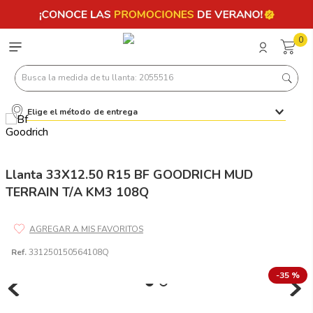
0
Busca la medida de tu llanta: 2055516
Elige el método de entrega
Términos más buscados
1
.
llantas 205 55 16
2
.
235
Llanta 33X12.50 R15 BF GOODRICH MUD
TERRAIN T/A KM3 108Q
3
.
225
4
.
215
5
.
205
Ref.
331250150564108Q
6
.
185
-
35 %
7
.
245