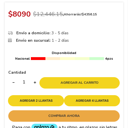
8
.
195 65 15
9
.
195
$
8090
$
12
,
446
.
15
¡Ahorrarás!
$
4356
.
15
10
265
.
Envío a domicilio:
3 - 5 días
Envío en sucursal:
1 - 2 días
Disponibilidad
Nacional
4pzs
Cantidad
－
＋
AGREGAR AL CARRITO
AGREGAR 2 LLANTAS
AGREGAR 4 LLANTAS
COMPRAR AHORA