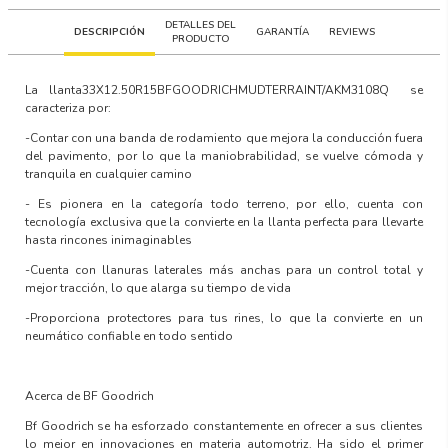
DETALLES DEL
DESCRIPCIÓN
GARANTÍA
REVIEWS
PRODUCTO
La llanta
33X12.50R15BFGOODRICHMUDTERRAINT/AKM3108Q
se
caracteriza por:
-Contar con una banda de rodamiento que mejora la conducción fuera
del pavimento, por lo que la maniobrabilidad, se vuelve cómoda y
tranquila en cualquier camino
- Es pionera en la categoría todo terreno, por ello, cuenta con
tecnología exclusiva que la convierte en la llanta perfecta para llevarte
hasta rincones inimaginables
-Cuenta con llanuras laterales más anchas para un control total y
mejor tracción, lo que alarga su tiempo de vida
-Proporciona protectores para tus rines, lo que la convierte en un
neumático confiable en todo sentido
Acerca de BF Goodrich
Bf Goodrich se ha esforzado constantemente en ofrecer a sus clientes
lo mejor en innovaciones en materia automotriz. Ha sido el primer