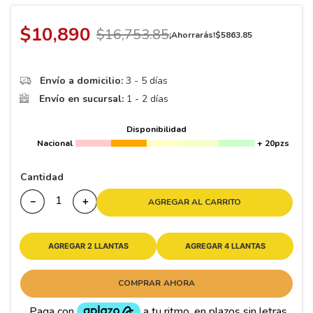
8
.
195
9
.
265
$
10
,
890
$
16
,
753
.
85
¡Ahorrarás!
$
5863
.
85
10
175
.
Envío a domicilio:
3 - 5 días
Envío en sucursal:
1 - 2 días
Disponibilidad
Nacional
+ 20pzs
Cantidad
－
＋
AGREGAR AL CARRITO
AGREGAR 2 LLANTAS
AGREGAR 4 LLANTAS
COMPRAR AHORA