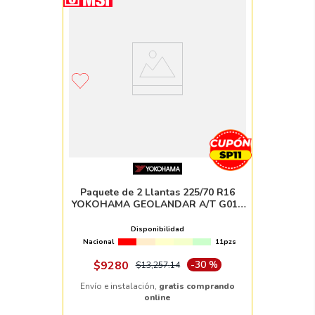
Paquete de 2 Llantas 225/70 R16
YOKOHAMA GEOLANDAR A/T G015
103H
Disponibilidad
Nacional
11pzs
$
9280
-
30 %
$
13
,
257
.
14
Envío e instalación,
gratis comprando
online