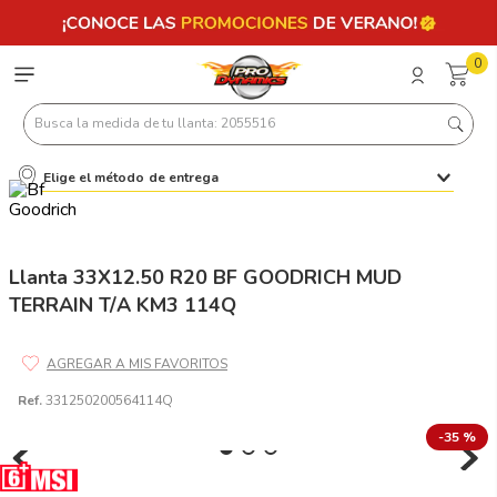
0
Busca la medida de tu llanta: 2055516
Elige el método de entrega
Términos más buscados
1
.
llantas 205 55 16
2
.
235
Llanta 33X12.50 R20 BF GOODRICH MUD
TERRAIN T/A KM3 114Q
3
.
225
4
.
215
5
.
205
Ref.
331250200564114Q
6
.
185
-
35 %
7
.
195 65 15