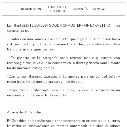
DETALLES DEL
DESCRIPCIÓN
GARANTÍA
REVIEWS
PRODUCTO
La llanta
33X12.50R20BFGOODRICHMUDTERRAINT/AKM3114Q
se
caracteriza por:
-Contar con una banda de rodamiento que mejora la conducción fuera
del pavimento, por lo que la maniobrabilidad, se vuelve cómoda y
tranquila en cualquier camino
- Es pionera en la categoría todo terreno, por ello, cuenta con
tecnología exclusiva que la convierte en la llanta perfecta para llevarte
hasta rincones inimaginables
-Cuenta con llanuras laterales más anchas para un control total y
mejor tracción, lo que alarga su tiempo de vida
-Proporciona protectores para tus rines, lo que la convierte en un
neumático confiable en todo sentido
Acerca de BF Goodrich
Bf Goodrich se ha esforzado constantemente en ofrecer a sus clientes
lo mejor en innovaciones en materia automotriz. Ha sido el primer