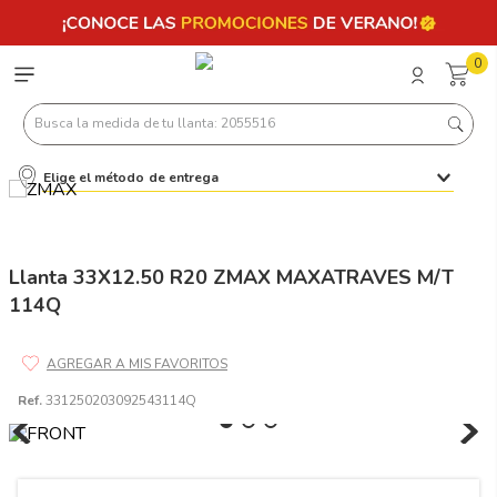
0
Busca la medida de tu llanta: 2055516
Elige el método de entrega
Términos más buscados
1
.
llantas 205 55 16
2
.
235
Llanta 33X12.50 R20 ZMAX MAXATRAVES M/T
114Q
3
.
225
4
.
215
5
.
185
Ref.
331250203092543114Q
6
.
205
7
.
245