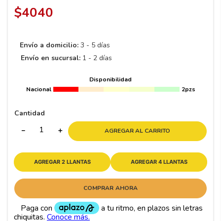
8
.
195 65 15
$
4040
9
.
195
10
265
.
Envío a domicilio:
3 - 5 días
Envío en sucursal:
1 - 2 días
Disponibilidad
Nacional
2pzs
Cantidad
－
＋
AGREGAR AL CARRITO
AGREGAR 2 LLANTAS
AGREGAR 4 LLANTAS
COMPRAR AHORA