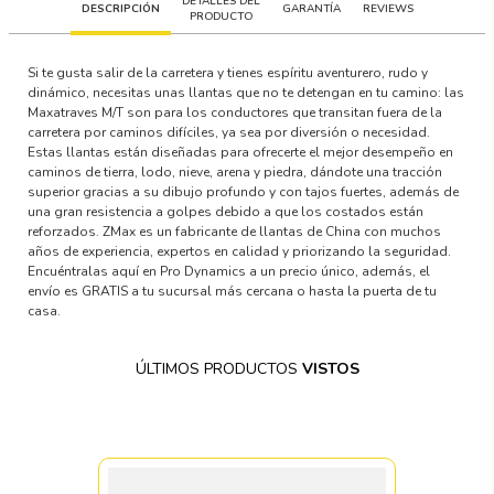
DETALLES DEL
DESCRIPCIÓN
GARANTÍA
REVIEWS
PRODUCTO
Si te gusta salir de la carretera y tienes espíritu aventurero, rudo y
dinámico, necesitas unas llantas que no te detengan en tu camino: las
Maxatraves M/T son para los conductores que transitan fuera de la
carretera por caminos difíciles, ya sea por diversión o necesidad.
Estas llantas están diseñadas para ofrecerte el mejor desempeño en
caminos de tierra, lodo, nieve, arena y piedra, dándote una tracción
superior gracias a su dibujo profundo y con tajos fuertes, además de
una gran resistencia a golpes debido a que los costados están
reforzados. ZMax es un fabricante de llantas de China con muchos
años de experiencia, expertos en calidad y priorizando la seguridad.
Encuéntralas aquí en Pro Dynamics a un precio único, además, el
envío es GRATIS a tu sucursal más cercana o hasta la puerta de tu
casa.
ÚLTIMOS PRODUCTOS
VISTOS