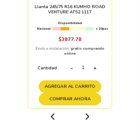
Llanta 245/75 R16 KUMHO ROAD
VENTURE AT52 111T
Disponibilidad
Nacional
+ 20pzs
$
3877
.
78
Envío e instalación,
gratis comprando
online
Cantidad
－
＋
AGREGAR AL CARRITO
COMPRAR AHORA