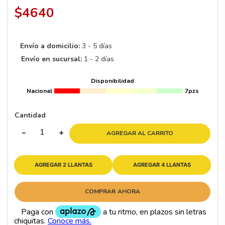
8
.
195 65 15
$
4640
9
.
195
10
265
.
Envío a domicilio:
3 - 5 días
Envío en sucursal:
1 - 2 días
Disponibilidad
Nacional
7pzs
Cantidad
－
＋
AGREGAR AL CARRITO
AGREGAR 2 LLANTAS
AGREGAR 4 LLANTAS
COMPRAR AHORA