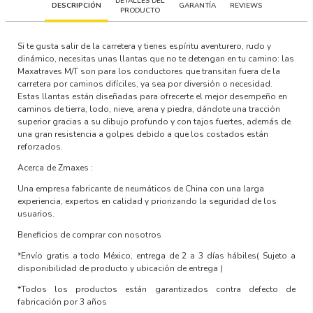
DETALLES DEL
DESCRIPCIÓN
GARANTÍA
REVIEWS
PRODUCTO
Si te gusta salir de la carretera y tienes espíritu aventurero, rudo y
dinámico, necesitas unas llantas que no te detengan en tu camino: las
Maxatraves M/T son para los conductores que transitan fuera de la
carretera por caminos difíciles, ya sea por diversión o necesidad.
Estas llantas están diseñadas para ofrecerte el mejor desempeño en
caminos de tierra, lodo, nieve, arena y piedra, dándote una tracción
superior gracias a su dibujo profundo y con tajos fuertes, además de
una gran resistencia a golpes debido a que los costados están
reforzados.
Acerca de Zmaxes :
Una empresa fabricante de neumáticos de China con una larga
experiencia, expertos en calidad y priorizando la seguridad de los
usuarios.
Beneficios de comprar con nosotros
*Envío gratis a todo México, entrega de 2 a 3 días hábiles
( Sujeto a
disponibilidad de producto y ubicación de entrega )
*Todos los productos están garantizados contra defecto de
fabricación por 3 años