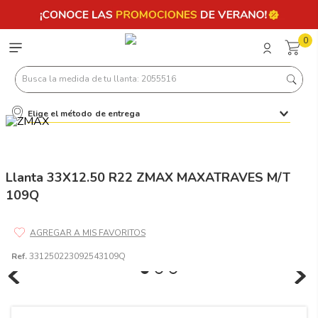
0
Busca la medida de tu llanta: 2055516
Elige el método de entrega
Términos más buscados
1
.
llantas 205 55 16
2
.
235
Llanta 33X12.50 R22 ZMAX MAXATRAVES M/T
109Q
3
.
225
4
.
215
5
.
185
Ref.
331250223092543109Q
6
.
205
7
.
245