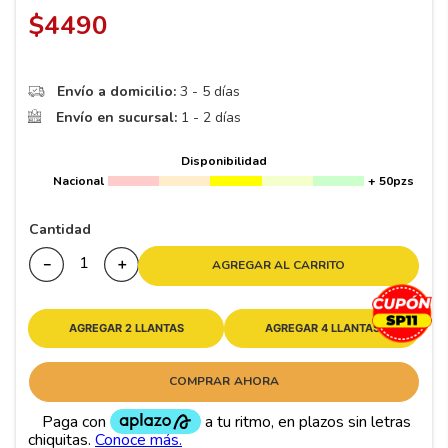
8
.
195 65 15
$
4490
9
.
195
10
265
.
Envío a domicilio:
3 - 5 días
Envío en sucursal:
1 - 2 días
Disponibilidad
Nacional
+ 50pzs
Cantidad
－
＋
AGREGAR AL CARRITO
AGREGAR 2 LLANTAS
AGREGAR 4 LLANTAS
COMPRAR AHORA