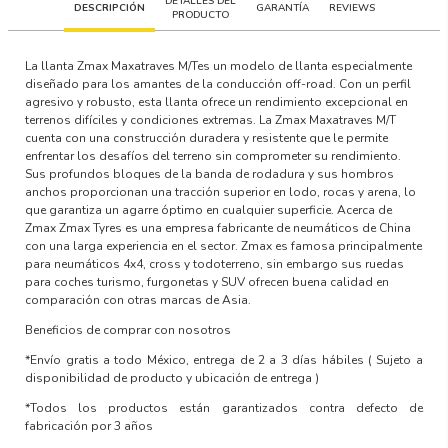
DETALLES DEL
DESCRIPCIÓN
GARANTÍA
REVIEWS
PRODUCTO
La llanta
Zmax Maxatraves M/T
es un modelo de llanta especialmente
diseñado para los amantes de la conducción off-road. Con un perfil
agresivo y robusto, esta llanta ofrece un rendimiento excepcional en
terrenos difíciles y condiciones extremas. La Zmax Maxatraves M/T
cuenta con una construcción duradera y resistente que le permite
enfrentar los desafíos del terreno sin comprometer su rendimiento.
Sus profundos bloques de la banda de rodadura y sus hombros
anchos proporcionan una tracción superior en lodo, rocas y arena, lo
que garantiza un agarre óptimo en cualquier superficie. Acerca de
Zmax Zmax Tyres es una empresa fabricante de neumáticos de China
con una larga experiencia en el sector. Zmax es famosa principalmente
para neumáticos 4x4, cross y todoterreno, sin embargo sus ruedas
para coches turismo, furgonetas y SUV ofrecen buena calidad en
comparación con otras marcas de Asia.
Beneficios de comprar con nosotros
*Envío gratis a todo México, entrega de 2 a 3 días hábiles
( Sujeto a
disponibilidad de producto y ubicación de entrega )
*Todos los productos están garantizados contra defecto de
fabricación por 3 años