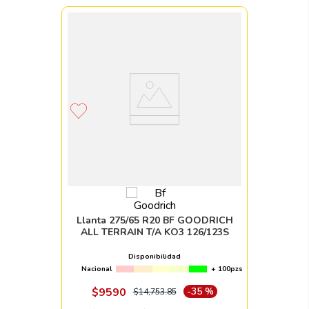
Llanta 275/65 R20 BF GOODRICH
ALL TERRAIN T/A KO3 126/123S
Disponibilidad
Nacional
+ 100pzs
$
9590
-
35 %
$
14
,
753
.
85