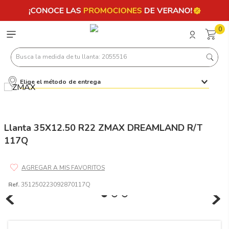
0
Busca la medida de tu llanta: 2055516
Elige el método de entrega
Términos más buscados
1
.
llantas 205 55 16
2
.
235
Llanta 35X12.50 R22 ZMAX DREAMLAND R/T
117Q
3
.
225
4
.
215
5
.
205
Ref.
351250223092870117Q
6
.
185
7
.
245