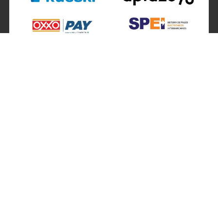
SÍGUENOS EN
ATENCIÓN A CLIENTES
Atención a clientes formulario
Localizador de sucursales
Información de sucursales
Contacto
Preguntas frecuentes