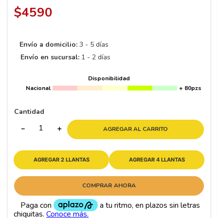
8
.
195 65 15
$
4590
9
.
195
10
265
.
Envío a domicilio:
3 - 5 días
Envío en sucursal:
1 - 2 días
Disponibilidad
Nacional
+ 80pzs
Cantidad
－
＋
AGREGAR AL CARRITO
AGREGAR 2 LLANTAS
AGREGAR 4 LLANTAS
COMPRAR AHORA