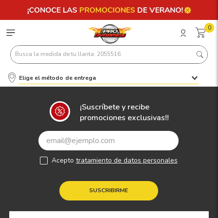
0
Busca la medida de tu llanta: 2055516
Elige el método de entrega
Términos más buscados
1
.
llantas 205 55 16
¡Suscríbete y recibe
promociones exclusivas!!
2
.
235
3
.
225
4
.
215
Acepto
tratamiento de datos personales
5
.
205
6
.
185
SUSCRIBIRME
7
.
195 65 15