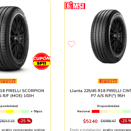
 R18 PIRELLI SCORPION
Llanta 225/45 R18 PIRELLI C
S R/F (MOE) 103H
P7 A/S R/F(*) 95H
sponibilidad
Disponibilidad
+ 50pzs
Nacional
-
25 %
$
5240
-
25 
$
8213
.
33
$
6986
.
67
,
gratis comprando online
Envío e instalación,
gratis compran