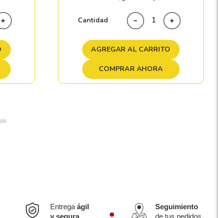
Cantidad
＋
－
＋
O
AGREGAR AL CARRITO
COMPRAR AHORA
Entrega
ágil
Seguimiento
y segura
de tus pedidos