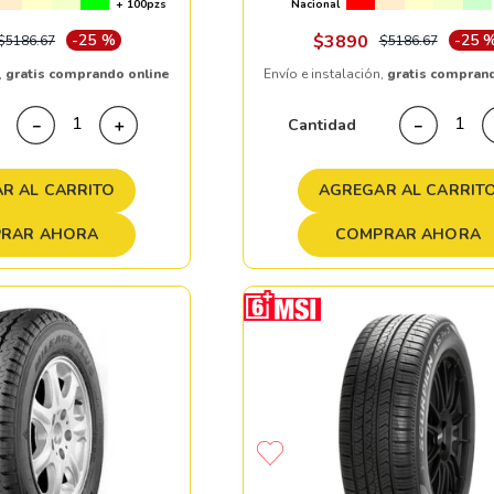
+ 100pzs
Nacional
-
25 %
$
3890
-
25 
$
5186
.
67
$
5186
.
67
,
gratis comprando online
Envío e instalación,
gratis compran
Cantidad
－
＋
－
R AL CARRITO
AGREGAR AL CARRIT
RAR AHORA
COMPRAR AHORA