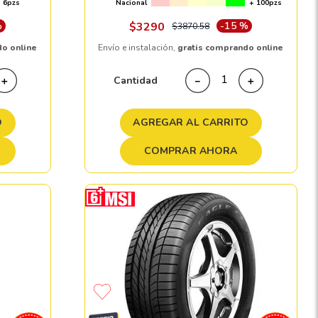
6pzs
Nacional
+ 100pzs
%
$
3290
-
15 %
$
3870
.
58
do online
Envío e instalación,
gratis comprando online
Cantidad
＋
－
＋
O
AGREGAR AL CARRITO
COMPRAR AHORA