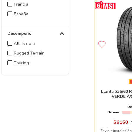
Francia
España
Desempeño
All Terrain
Rugged Terrain
Touring
Llanta 235/60
VERDE A/
Di
Nacional
$
6160
Envío e instalación