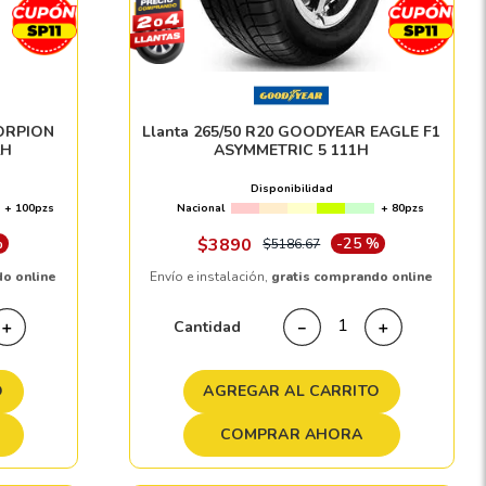
CORPION
Llanta 265/50 R20 GOODYEAR EAGLE F1
2H
ASYMMETRIC 5 111H
Disponibilidad
+ 100pzs
Nacional
+ 80pzs
%
$
3890
-
25 %
$
5186
.
67
do online
Envío e instalación,
gratis comprando online
Cantidad
＋
－
＋
O
AGREGAR AL CARRITO
COMPRAR AHORA