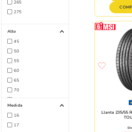
265
COMP
275
Alto
45
50
55
60
65
70
80
Medida
Llanta 235/55
16
TOU
17
Di