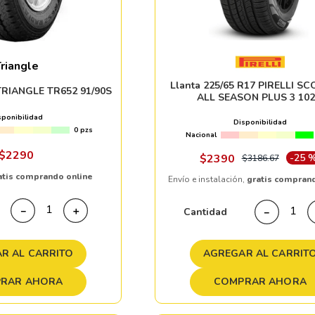
riangle
Llanta 225/65 R17 PIRELLI S
 TRIANGLE TR652 91/90S
ALL SEASON PLUS 3 10
sponibilidad
Disponibilidad
0 pzs
Nacional
$
2290
$
2390
-
25 
$
3186
.
67
atis comprando online
Envío e instalación,
gratis compran
－
＋
Cantidad
－
R AL CARRITO
AGREGAR AL CARRIT
RAR AHORA
COMPRAR AHORA