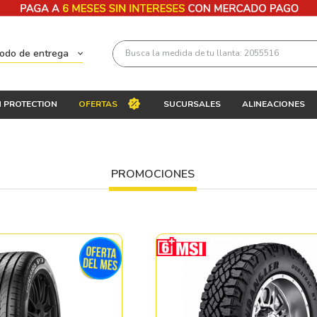
Busca la medida de tu llanta: 2055516
todo de entrega
Términos más buscados
 PROTECTION
OFERTAS
SUCURSALES
ALINEACIONES
1
.
llantas 205 55 16
2
.
235
3
.
225
PROMOCIONES
4
.
215
5
.
205
6
.
185
7
.
245
8
.
195 65 15
9
.
195