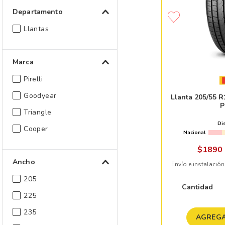
Departamento
Llantas
Marca
Pirelli
Goodyear
Llanta 205/55 
P
Triangle
Di
Cooper
Nacional
$
1890
Ancho
Envío e instalación
205
Cantidad
225
235
AGREGA