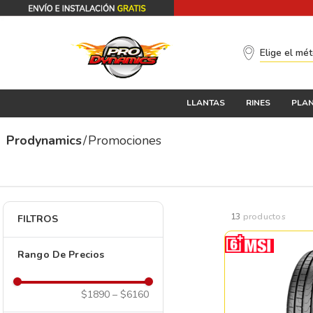
Elige el mé
LLANTAS
RINES
PLAN
Promociones
13
productos
FILTROS
Rango De Precios
$1890
–
$6160