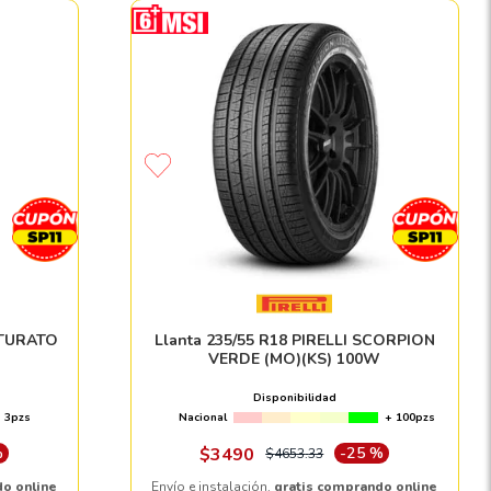
INTURATO
Llanta 235/55 R18 PIRELLI SCORPION
VERDE (MO)(KS) 100W
Disponibilidad
3pzs
Nacional
+ 100pzs
%
$
3490
-
25 %
$
4653
.
33
do online
Envío e instalación,
gratis comprando online