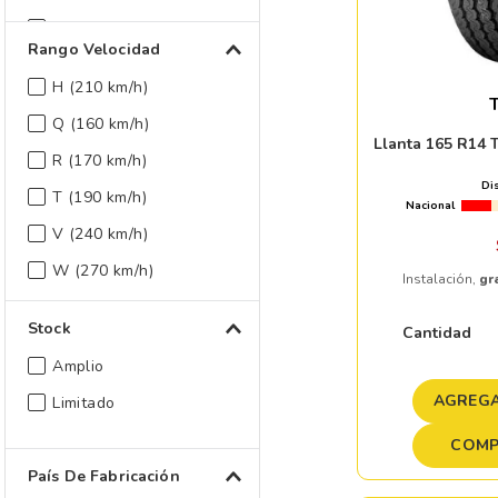
123/120 (1550 kg)
Rango Velocidad
91 (615 kg)
H (210 km/h)
95 (690 kg)
T
Q (160 km/h)
Llanta 165 R14
R (170 km/h)
Di
T (190 km/h)
Nacional
V (240 km/h)
W (270 km/h)
Instalación,
gr
Stock
Cantidad
Amplio
AGREGA
Limitado
COMP
País De Fabricación