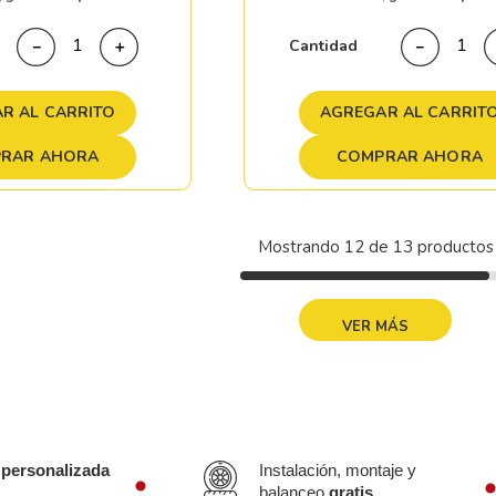
Cantidad
－
＋
－
R AL CARRITO
AGREGAR AL CARRIT
RAR AHORA
COMPRAR AHORA
Mostrando
12 de 13
MOSTRAR MÁS
 personalizada
Instalación, montaje y
balanceo
gratis