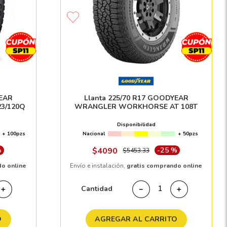
YEAR
Llanta 225/70 R17 GOODYEAR
3/120Q
WRANGLER WORKHORSE AT 108T
Disponibilidad
+ 100pzs
Nacional
+ 50pzs
%
$
4090
-
25 %
$
5453
.
33
do online
Envío e instalación,
gratis comprando online
Cantidad
＋
－
＋
O
AGREGAR AL CARRITO