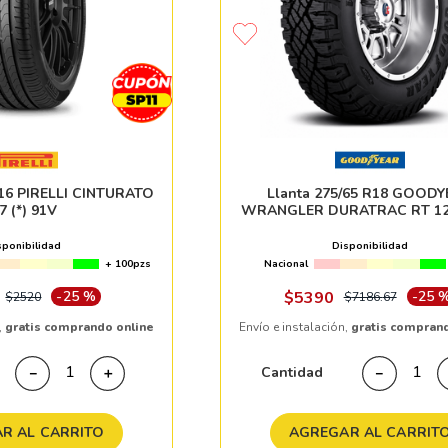
10
265
.
R16 PIRELLI CINTURATO
Llanta 275/65 R18 GOOD
7 (*) 91V
WRANGLER DURATRAC RT 12
sponibilidad
Disponibilidad
+ 100pzs
Nacional
-
25 %
$
5390
-
25 
$
2520
$
7186
.
67
,
gratis comprando online
Envío e instalación,
gratis compran
Cantidad
－
＋
－
R AL CARRITO
AGREGAR AL CARRIT