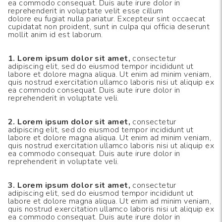
8
.
195 65 15
ea commodo consequat. Duis aute irure dolor in
reprehenderit in voluptate velit esse cillum
dolore eu fugiat nulla pariatur. Excepteur sint occaecat
9
.
195
cupidatat non proident, sunt in culpa qui officia deserunt
mollit anim id est laborum.
10
175
.
1. Lorem ipsum dolor sit amet,
consectetur
adipiscing elit, sed do eiusmod tempor incididunt ut
labore et dolore magna aliqua. Ut enim ad minim veniam,
quis nostrud exercitation ullamco laboris nisi ut aliquip ex
ea commodo consequat. Duis aute irure dolor in
reprehenderit in voluptate veli.
2. Lorem ipsum dolor sit amet,
consectetur
adipiscing elit, sed do eiusmod tempor incididunt ut
labore et dolore magna aliqua. Ut enim ad minim veniam,
quis nostrud exercitation ullamco laboris nisi ut aliquip ex
ea commodo consequat. Duis aute irure dolor in
reprehenderit in voluptate veli.
3. Lorem ipsum dolor sit amet,
consectetur
adipiscing elit, sed do eiusmod tempor incididunt ut
labore et dolore magna aliqua. Ut enim ad minim veniam,
quis nostrud exercitation ullamco laboris nisi ut aliquip ex
ea commodo consequat. Duis aute irure dolor in