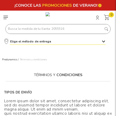
0
Busca la medida de tu llanta: 2055516
Elige el método de entrega
Términos más buscados
1
.
llantas 205 55 16
Prodynamics /
Términos y condiciones
2
.
235
3
.
225
TÉRMINOS Y
CONDICIONES
4
.
215
5
.
185
TIPOS DE ENVÍO
6
.
205
Lorem ipsum dolor sit amet, consectetur adipiscing elit,
sed do eiusmod tempor incididunt ut labore et dolore
7
.
245
magna aliqua. Ut enim ad minim veniam,
quis nostrud exercitation ullamco laboris nisi ut aliquip ex