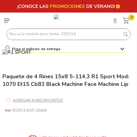
0
Busca la medida de tu llanta: 2055516
Elige el método de entrega
Términos más buscados
1
.
llantas 205 55 16
2
.
235
Paquete de 4 Rines 15x8 5-114.3 R1 Sport Mod:
1070 Et15 Cb83 Black Machine Face Machine Lip
3
.
225
4
.
215
5
.
185
Ref.
R155114315-26426
6
.
205
7
.
245