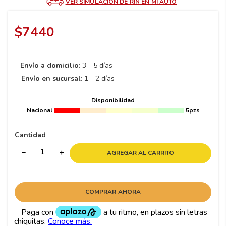
8
.
195 65 15
VER SIMULACIÓN DE RIN EN MI AUTO
9
.
195
$
7440
10
265
.
Envío a domicilio:
3 - 5 días
Envío en sucursal:
1 - 2 días
Disponibilidad
Nacional
5pzs
Cantidad
－
＋
AGREGAR AL CARRITO
COMPRAR AHORA