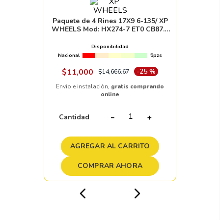
Paquete de 4 Rines 17X9 6-135/ XP
WHEELS Mod: HX274-7 ET0 CB87.1
MB+MACHINE LIP
Disponibilidad
Nacional
5pzs
$
11
,
000
-
25 %
$
14
,
666
.
67
Envío e instalación,
gratis comprando
online
Cantidad
－
＋
AGREGAR AL CARRITO
COMPRAR AHORA