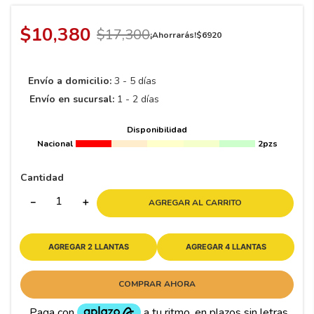
8
.
195 65 15
9
.
195
$
10
,
380
$
17
,
300
¡Ahorrarás!
$
6920
10
175
.
Envío a domicilio:
3 - 5 días
Envío en sucursal:
1 - 2 días
Disponibilidad
Nacional
2pzs
Cantidad
－
＋
AGREGAR AL CARRITO
AGREGAR 2 LLANTAS
AGREGAR 4 LLANTAS
COMPRAR AHORA