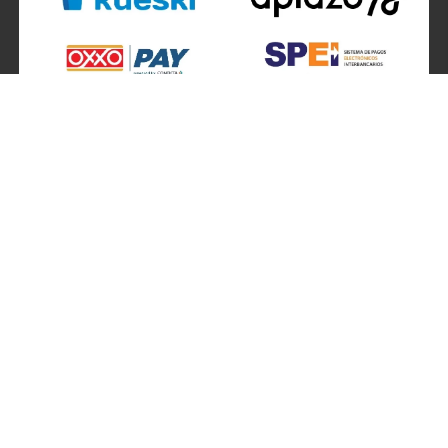
SÍGUENOS EN
ATENCIÓN A CLIENTES
Atención a clientes formulario
Localizador de sucursales
Información de sucursales
Contacto
Preguntas frecuentes