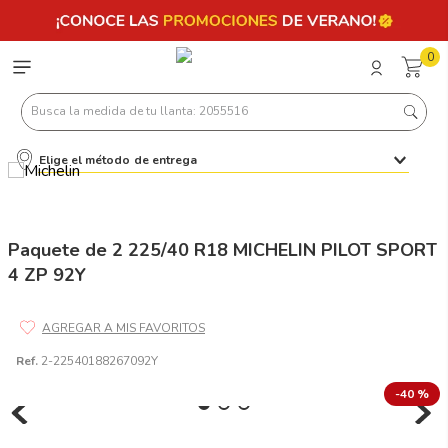
0
Busca la medida de tu llanta: 2055516
Elige el método de entrega
Términos más buscados
1
.
llantas 205 55 16
2
.
235
Paquete de 2 225/40 R18 MICHELIN PILOT SPORT
4 ZP 92Y
3
.
225
4
.
215
5
.
185
Ref.
2-22540188267092Y
6
.
205
-
40 %
7
.
245