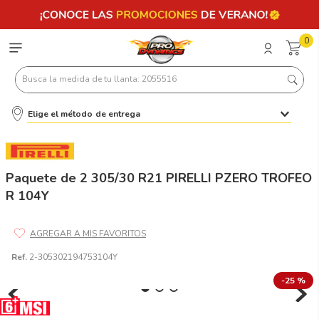
0
Busca la medida de tu llanta: 2055516
Elige el método de entrega
Términos más buscados
1
.
llantas 205 55 16
2
.
235
Paquete de 2 305/30 R21 PIRELLI PZERO TROFEO
R 104Y
3
.
225
4
.
215
5
.
185
Ref.
2-305302194753104Y
6
.
205
-
25 %
7
.
245