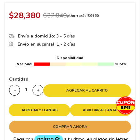
8
.
195 65 15
9
.
195
$
28
,
380
$
37
,
840
¡Ahorrarás!
$
9460
10
265
.
Envío a domicilio:
3 - 5 días
Envío en sucursal:
1 - 2 días
Disponibilidad
Nacional
10pzs
Cantidad
－
＋
AGREGAR AL CARRITO
AGREGAR 2 LLANTAS
AGREGAR 4 LLANTAS
COMPRAR AHORA