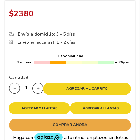
8
.
195 65 15
$
2380
9
.
195
10
265
.
Envío a domicilio:
3 - 5 días
Envío en sucursal:
1 - 2 días
Disponibilidad
Nacional
+ 20pzs
Cantidad
－
＋
AGREGAR AL CARRITO
AGREGAR 2 LLANTAS
AGREGAR 4 LLANTAS
COMPRAR AHORA