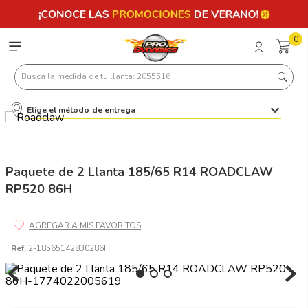
0
Busca la medida de tu llanta: 2055516
Elige el método de entrega
Términos más buscados
1
.
llantas 205 55 16
2
.
235
Paquete de 2 Llanta 185/65 R14 ROADCLAW
RP520 86H
3
.
225
4
.
215
5
.
185
Ref.
2-18565142830286H
6
.
205
7
.
245