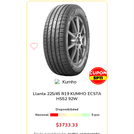
Llanta 225/45 R19 KUMHO ECSTA
HS52 92W
Disponibilidad
Nacional
0 pzs
$
3733
.
33
Envío e instalación,
gratis comprando